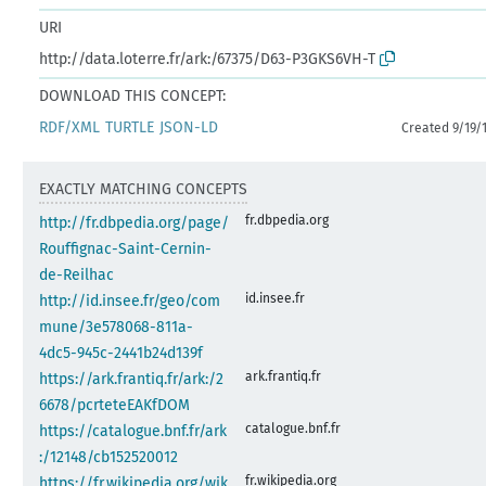
URI
http://data.loterre.fr/ark:/67375/D63-P3GKS6VH-T
DOWNLOAD THIS CONCEPT:
RDF/XML
TURTLE
JSON-LD
Created 9/19/
EXACTLY MATCHING CONCEPTS
fr.dbpedia.org
http://fr.dbpedia.org/page/
Rouffignac-Saint-Cernin-
de-Reilhac
id.insee.fr
http://id.insee.fr/geo/com
mune/3e578068-811a-
4dc5-945c-2441b24d139f
ark.frantiq.fr
https://ark.frantiq.fr/ark:/2
6678/pcrteteEAKfDOM
catalogue.bnf.fr
https://catalogue.bnf.fr/ark
:/12148/cb152520012
fr.wikipedia.org
https://fr.wikipedia.org/wik