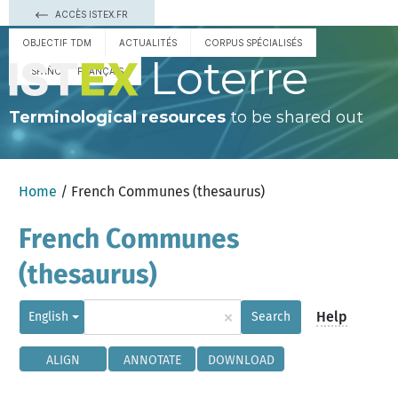
ACCÈS ISTEX.FR
OBJECTIF TDM
ACTUALITÉS
CORPUS SPÉCIALISÉS
Loterre
ESPAÑOL
FRANÇAIS
Terminological resources
to be shared out
Home
/ French Communes (thesaurus)
French Communes
(thesaurus)
×
Help
English
Search
ALIGN
ANNOTATE
DOWNLOAD