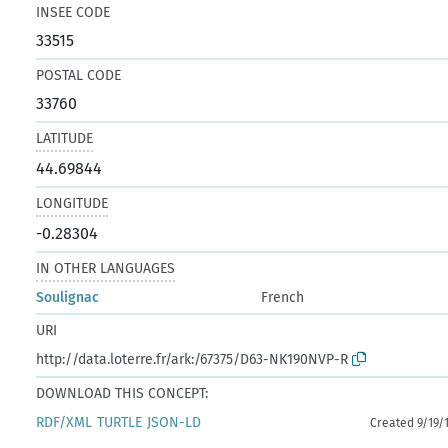
INSEE CODE
33515
POSTAL CODE
33760
LATITUDE
44.69844
LONGITUDE
-0.28304
IN OTHER LANGUAGES
Soulignac
French
URI
http://data.loterre.fr/ark:/67375/D63-NK190NVP-R
DOWNLOAD THIS CONCEPT:
RDF/XML
TURTLE
JSON-LD
Created 9/19/