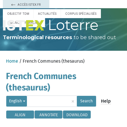
ACCÈS ISTEX.FR
OBJECTIF TDM
ACTUALITÉS
CORPUS SPÉCIALISÉS
Loterre
ESPAÑOL
FRANÇAIS
Terminological resources
to be shared out
Home
/ French Communes (thesaurus)
French Communes
(thesaurus)
×
Help
English
Search
ALIGN
ANNOTATE
DOWNLOAD