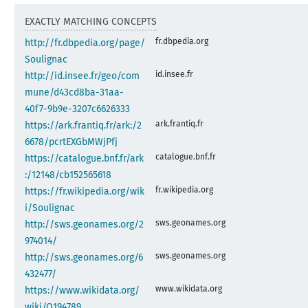
EXACTLY MATCHING CONCEPTS
fr.dbpedia.org
http://fr.dbpedia.org/page/
Soulignac
id.insee.fr
http://id.insee.fr/geo/com
mune/d43cd8ba-31aa-
40f7-9b9e-3207c6626333
ark.frantiq.fr
https://ark.frantiq.fr/ark:/2
6678/pcrtEXGbMWjPfj
catalogue.bnf.fr
https://catalogue.bnf.fr/ark
:/12148/cb152565618
fr.wikipedia.org
https://fr.wikipedia.org/wik
i/Soulignac
sws.geonames.org
http://sws.geonames.org/2
974014/
sws.geonames.org
http://sws.geonames.org/6
432477/
www.wikidata.org
https://www.wikidata.org/
wiki/Q194789