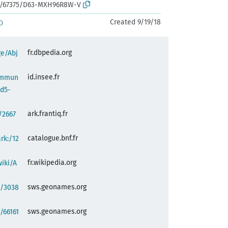
rk:/67375/D63-MXH96R8W-V
Created 9/19/18
D
fr.dbpedia.org
ge/Abj
id.insee.fr
commun
dd5-
ark.frantiq.fr
:/2667
catalogue.bnf.fr
ark:/12
fr.wikipedia.org
wiki/A
sws.geonames.org
g/3038
sws.geonames.org
/66161