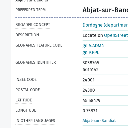
Abjat-sur-Bandiat
Abjat-sur-Ban
PREFERRED TERM
BROADER CONCEPT
Dordogne (departmen
DESCRIPTION
Locate on
OpenStree
GEONAMES FEATURE CODE
gn:A.ADM4
gn:P.PPL
GEONAMES IDENTIFIER
3038765
6616142
INSEE CODE
24001
POSTAL CODE
24300
LATITUDE
45.58479
LONGITUDE
0.75831
IN OTHER LANGUAGES
Abjat-sur-Bandiat