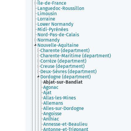
Île-de-France
Languedoc-Roussillon
Limousin
Lorraine
Lower Normandy
Midi-Pyrénées
Nord-Pas-de-Calais
Normandy
Nouvelle-Aquitaine
Charente (department)
Charente-Maritime (department)
Corrèze (department)
Creuse (department)
Deux-Sèvres (department)
Dordogne (department)
Abjat-sur-Bandiat
Agonac
Ajat
Allas-les-Mines
Allemans
Alles-sur-Dordogne
Angoisse
Anlhiac
Annesse-et-Beaulieu
Antonne-et-Trigonant