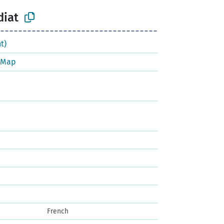
diat
t)
tMap
French