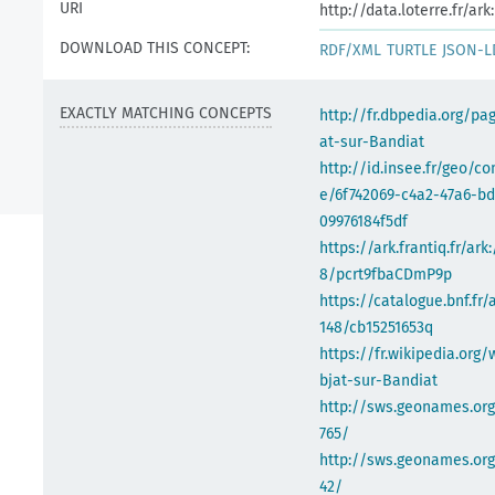
URI
http://data.loterre.fr/a
DOWNLOAD THIS CONCEPT:
RDF/XML
TURTLE
JSON-L
EXACTLY MATCHING CONCEPTS
http://fr.dbpedia.org/pa
at-sur-Bandiat
http://id.insee.fr/geo/
e/6f742069-c4a2-47a6-b
09976184f5df
https://ark.frantiq.fr/ark
8/pcrt9fbaCDmP9p
https://catalogue.bnf.fr/
148/cb15251653q
https://fr.wikipedia.org/
bjat-sur-Bandiat
http://sws.geonames.or
765/
http://sws.geonames.org
42/