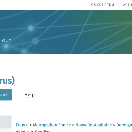
OBJECTIF TDM
ACTU
 out
rus)
Help
arch
France
>
Metropolitan France
>
Nouvelle-Aquitaine
>
Dordogn