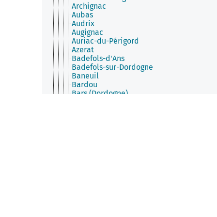
Archignac
Aubas
Audrix
Augignac
Auriac-du-Périgord
Azerat
Badefols-d'Ans
Badefols-sur-Dordogne
Baneuil
Bardou
Bars (Dordogne)
Bassillac et Auberoche
Bayac
Beaumontois en Périgord
Beaupouyet
Beauregard-de-Terrasson
Beauregard-et-Bassac
Beauronne
Beleymas
Berbiguières
Bergerac
Bertric-Burée
Besse (Dordogne)
Beynac-et-Cazenac
Biras