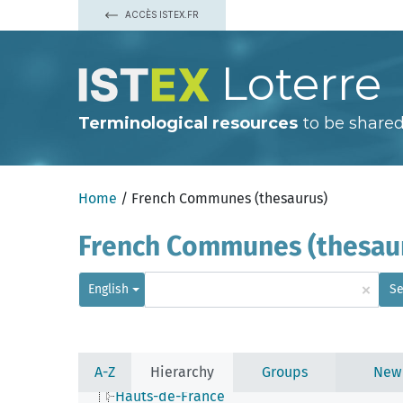
ACCÈS ISTEX.FR
Loterre
Terminological resources
to be shared
France
Metropolitan France
Home
/ French Communes (thesaurus)
Alsace
Aquitaine
Auvergne
French Communes (thesau
Auvergne-Rhône-Alpes
Bourgogne-Franche-Comté
Brittany (region)
×
English
Se
Burgundy
Centre-Val de Loire
Champagne-Ardenne
Corsica
Franche-Comté
A-Z
Hierarchy
Groups
New
Grand Est
Hauts-de-France