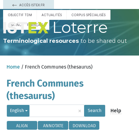
ACCÈS ISTEX.FR
OBJECTIF TDM
ACTUALITÉS
CORPUS SPÉCIALISÉS
Loterre
ESPAÑOL
FRANÇAIS
Terminological resources
to be shared out
Home
/ French Communes (thesaurus)
French Communes
(thesaurus)
×
Help
English
Search
ALIGN
ANNOTATE
DOWNLOAD