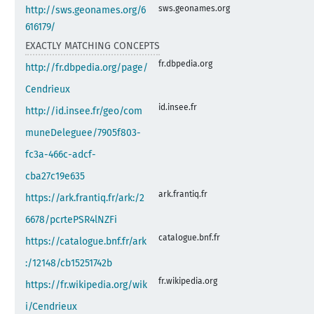
sws.geonames.org
http://sws.geonames.org/6
616179/
EXACTLY MATCHING CONCEPTS
fr.dbpedia.org
http://fr.dbpedia.org/page/
Cendrieux
id.insee.fr
http://id.insee.fr/geo/com
muneDeleguee/7905f803-
fc3a-466c-adcf-
cba27c19e635
ark.frantiq.fr
https://ark.frantiq.fr/ark:/2
6678/pcrtePSR4lNZFi
catalogue.bnf.fr
https://catalogue.bnf.fr/ark
:/12148/cb15251742b
fr.wikipedia.org
https://fr.wikipedia.org/wik
i/Cendrieux