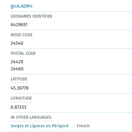
gn:A.ADM4
GEONAMES IDENTIFIER
6429651
INSEE CODE
24540
POSTAL CODE
24420
24460
LATITUDE
45.30778
LONGITUDE
0.87333
IN OTHER LANGUAGES
Sorges et Ligueux en Périgord
French