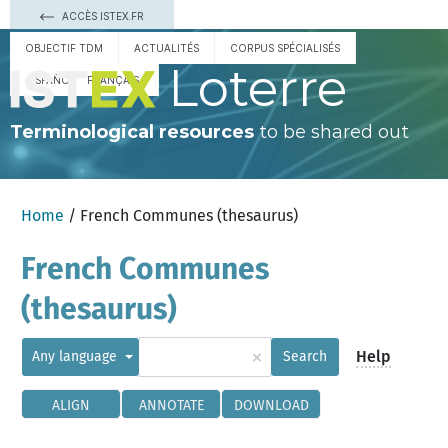
ACCÈS ISTEX.FR
OBJECTIF TDM
ACTUALITÉS
CORPUS SPÉCIALISÉS
Loterre
ESPAÑOL
FRANÇAIS
Terminological resources
to be shared out
Home
/ French Communes (thesaurus)
French Communes
(thesaurus)
×
Help
Any language
Search
ALIGN
ANNOTATE
DOWNLOAD