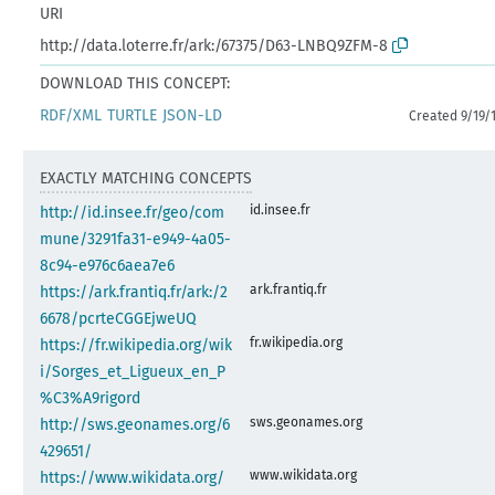
URI
http://data.loterre.fr/ark:/67375/D63-LNBQ9ZFM-8
DOWNLOAD THIS CONCEPT:
RDF/XML
TURTLE
JSON-LD
Created 9/19/
EXACTLY MATCHING CONCEPTS
id.insee.fr
http://id.insee.fr/geo/com
mune/3291fa31-e949-4a05-
8c94-e976c6aea7e6
ark.frantiq.fr
https://ark.frantiq.fr/ark:/2
6678/pcrteCGGEjweUQ
fr.wikipedia.org
https://fr.wikipedia.org/wik
i/Sorges_et_Ligueux_en_P
%C3%A9rigord
sws.geonames.org
http://sws.geonames.org/6
429651/
www.wikidata.org
https://www.wikidata.org/