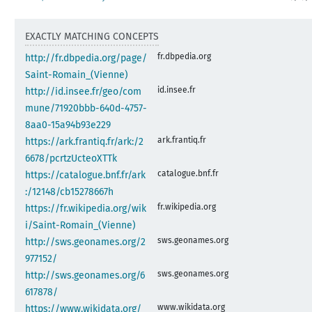
EXACTLY MATCHING CONCEPTS
fr.dbpedia.org
http://fr.dbpedia.org/page/
Saint-Romain_(Vienne)
id.insee.fr
http://id.insee.fr/geo/com
mune/71920bbb-640d-4757-
8aa0-15a94b93e229
ark.frantiq.fr
https://ark.frantiq.fr/ark:/2
6678/pcrtzUcteoXTTk
catalogue.bnf.fr
https://catalogue.bnf.fr/ark
:/12148/cb15278667h
fr.wikipedia.org
https://fr.wikipedia.org/wik
i/Saint-Romain_(Vienne)
sws.geonames.org
http://sws.geonames.org/2
977152/
sws.geonames.org
http://sws.geonames.org/6
617878/
www.wikidata.org
https://www.wikidata.org/