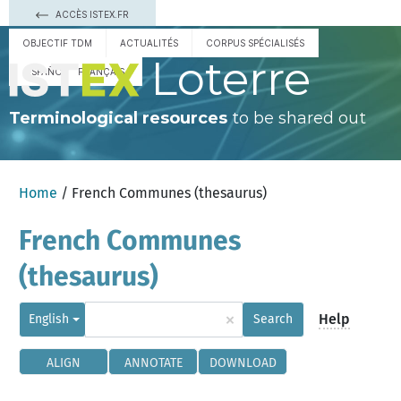
ACCÈS ISTEX.FR
OBJECTIF TDM
ACTUALITÉS
CORPUS SPÉCIALISÉS
Loterre
ESPAÑOL
FRANÇAIS
Terminological resources
to be shared out
Home
/ French Communes (thesaurus)
French Communes
(thesaurus)
×
Help
English
Search
ALIGN
ANNOTATE
DOWNLOAD