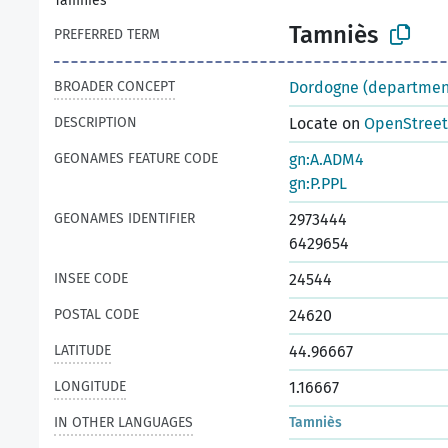
Tamniès
Tamniès
PREFERRED TERM
BROADER CONCEPT
Dordogne (departmen
DESCRIPTION
Locate on
OpenStree
GEONAMES FEATURE CODE
gn:A.ADM4
gn:P.PPL
GEONAMES IDENTIFIER
2973444
6429654
INSEE CODE
24544
POSTAL CODE
24620
LATITUDE
44.96667
LONGITUDE
1.16667
IN OTHER LANGUAGES
Tamniès