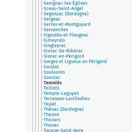
Savignac-les-Églises
Sceau-Saint-Angel
Segonzac (Dordogne)
Sergeac
Serres-et-Montguyard
Servanches
Sigoulès-et-Flaugeac
Simeyrols
Singleyrac
Siorac-de-Ribérac
Siorac-en-Périgord
Sorges et Ligueux en Périgord
Soudat
Soulaures
Sourzac
Tamniès
Teillots
Temple-Laguyon
Terrasson-Lavilledieu
Teyjat
Thénac (Dordogne)
Thenon
Thiviers
Thonac
Tocane-Saint-Apre