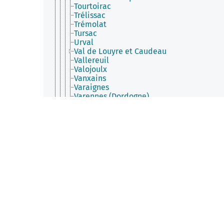
Tourtoirac
Trélissac
Trémolat
Tursac
Urval
Val de Louyre et Caudeau
Vallereuil
Valojoulx
Vanxains
Varaignes
Varennes (Dordogne)
Vaunac
Vélines
Vendoire
Verdon (Dordogne)
Vergt
Vergt-de-Biron
Verteillac
Veyrignac
Veyrines-de-Domme
Veyrines-de-Vergt
Vézac (Dordogne)
Villac
Villamblard
Villars (Dordogne)