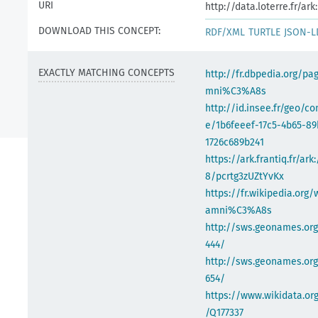
URI
http://data.loterre.fr/ar
DOWNLOAD THIS CONCEPT:
RDF/XML
TURTLE
JSON-L
EXACTLY MATCHING CONCEPTS
http://fr.dbpedia.org/pa
mni%C3%A8s
http://id.insee.fr/geo/
e/1b6feeef-17c5-4b65-89
1726c689b241
https://ark.frantiq.fr/ark
8/pcrtg3zUZtYvKx
https://fr.wikipedia.org/
amni%C3%A8s
http://sws.geonames.org
444/
http://sws.geonames.org
654/
https://www.wikidata.org
/Q177337