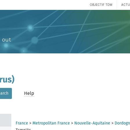
OBJECTIF TDM
ACTU
 out
rus)
Help
arch
France
>
Metropolitan France
>
Nouvelle-Aquitaine
>
Dordogn