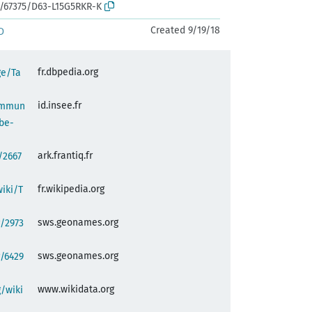
k:/67375/D63-L15G5RKR-K
Created 9/19/18
D
fr.dbpedia.org
ge/Ta
id.insee.fr
commun
be-
ark.frantiq.fr
:/2667
fr.wikipedia.org
wiki/T
sws.geonames.org
/2973
sws.geonames.org
/6429
www.wikidata.org
/wiki