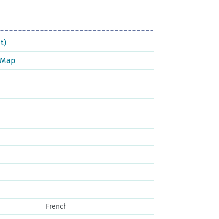
t)
tMap
French