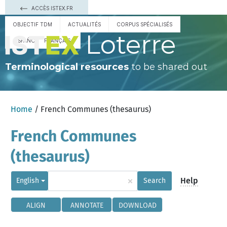
ACCÈS ISTEX.FR
OBJECTIF TDM
ACTUALITÉS
CORPUS SPÉCIALISÉS
Loterre
ESPAÑOL
FRANÇAIS
Terminological resources
to be shared out
Home
/ French Communes (thesaurus)
French Communes
(thesaurus)
×
Help
English
Search
ALIGN
ANNOTATE
DOWNLOAD