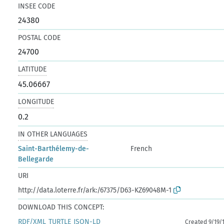
INSEE CODE
24380
POSTAL CODE
24700
LATITUDE
45.06667
LONGITUDE
0.2
IN OTHER LANGUAGES
Saint-Barthélemy-de-
French
Bellegarde
URI
http://data.loterre.fr/ark:/67375/D63-KZ69048M-1
DOWNLOAD THIS CONCEPT:
RDF/XML
TURTLE
JSON-LD
Created 9/19/