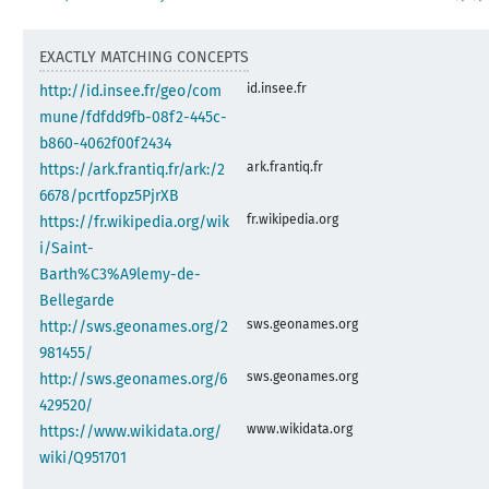
EXACTLY MATCHING CONCEPTS
id.insee.fr
http://id.insee.fr/geo/com
mune/fdfdd9fb-08f2-445c-
b860-4062f00f2434
ark.frantiq.fr
https://ark.frantiq.fr/ark:/2
6678/pcrtfopz5PjrXB
fr.wikipedia.org
https://fr.wikipedia.org/wik
i/Saint-
Barth%C3%A9lemy-de-
Bellegarde
sws.geonames.org
http://sws.geonames.org/2
981455/
sws.geonames.org
http://sws.geonames.org/6
429520/
www.wikidata.org
https://www.wikidata.org/
wiki/Q951701