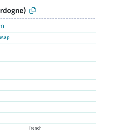
ordogne)
t)
tMap
French