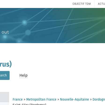
OBJECTIF TDM
ACTU
 out
rus)
Help
arch
France
>
Metropolitan France
>
Nouvelle-Aquitaine
>
Dordogn