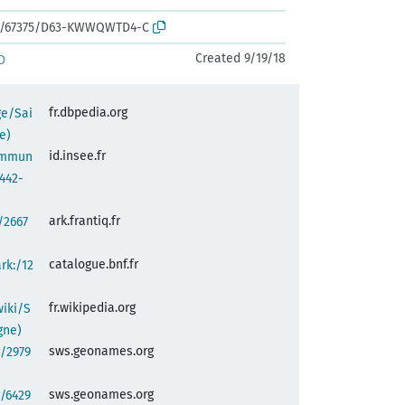
ark:/67375/D63-KWWQWTD4-C
Created 9/19/18
D
fr.dbpedia.org
ge/Sai
e)
id.insee.fr
commun
442-
ark.frantiq.fr
:/2667
catalogue.bnf.fr
ark:/12
fr.wikipedia.org
wiki/S
gne)
sws.geonames.org
/2979
sws.geonames.org
/6429