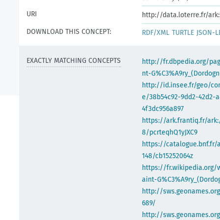
URI
http://data.loterre.fr/
DOWNLOAD THIS CONCEPT:
RDF/XML
TURTLE
JSON-L
EXACTLY MATCHING CONCEPTS
http://fr.dbpedia.org/pa
nt-G%C3%A9ry_(Dordogn
http://id.insee.fr/geo/
e/38b54c92-9dd2-42d2-a
4f3dc956a897
https://ark.frantiq.fr/ark
8/pcrteqhQ1yJXC9
https://catalogue.bnf.fr/
148/cb15252064z
https://fr.wikipedia.org/
aint-G%C3%A9ry_(Dordo
http://sws.geonames.org
689/
http://sws.geonames.org