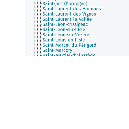
Saint-Just (Dordogne)
Saint-Laurent-des-Hommes
Saint-Laurent-des-Vignes
Saint-Laurent-la-Vallée
Saint-Léon-d'Issigeac
Saint-Léon-sur-l'Isle
Saint-Léon-sur-Vézère
Saint-Louis-en-l'Isle
Saint-Marcel-du-Périgord
Saint-Marcory
Saint-Martial-d'Albarède
Saint-Martial-d'Artenset
Saint-Martial-de-Nabirat
Saint-Martial-de-Valette
Saint-Martial-Viveyrol
Saint-Martin-de-Fressengeas
Saint-Martin-de-Gurson
Saint-Martin-de-Ribérac
Saint-Martin-des-Combes (Dordogne)
Saint-Martin-l'Astier
Saint-Martin-le-Pin
Saint-Mayme-de-Péreyrol
Saint-Méard-de-Drône
Saint-Méard-de-Gurçon
Saint-Médard-d'Excideuil