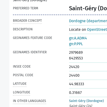
Saint-Géry (Dordogne)
Saint-Géry (D
PREFERRED TERM
BROADER CONCEPT
Dordogne (departmen
DESCRIPTION
Locate on
OpenStree
GEONAMES FEATURE CODE
gn:A.ADM4
gn:P.PPL
GEONAMES IDENTIFIER
2979689
6429553
INSEE CODE
24420
POSTAL CODE
24400
LATITUDE
44.98333
LONGITUDE
0.31667
IN OTHER LANGUAGES
Saint-Géry (Dordogne)
Saint-Géry (24)