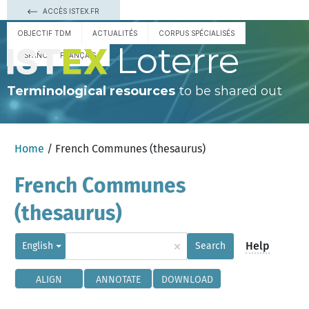
ACCÈS ISTEX.FR
OBJECTIF TDM
ACTUALITÉS
CORPUS SPÉCIALISÉS
Loterre
ESPAÑOL
FRANÇAIS
Terminological resources
to be shared out
Home
/ French Communes (thesaurus)
French Communes
(thesaurus)
×
Help
English
Search
ALIGN
ANNOTATE
DOWNLOAD