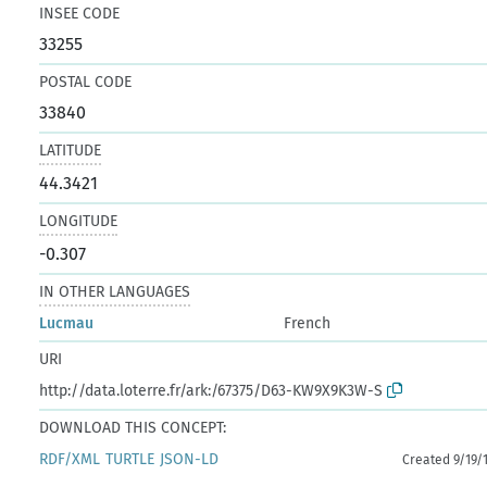
INSEE CODE
33255
POSTAL CODE
33840
LATITUDE
44.3421
LONGITUDE
-0.307
IN OTHER LANGUAGES
Lucmau
French
URI
http://data.loterre.fr/ark:/67375/D63-KW9X9K3W-S
DOWNLOAD THIS CONCEPT:
RDF/XML
TURTLE
JSON-LD
Created 9/19/