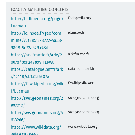
EXACTLY MATCHING CONCEPTS
fr.dbpedia.org
http://fr.dbpedia.org/page/
Lucmau
id.insee.fr
http://id.insee.fr/geo/com
mune/72f38513-8722-4a58-
9808-9c72a529a98d
ark.frantiq.fr
https://ark.frantiq.fr/ark:/2
6678/pcrtMVpxVHEKwt
catalogue.bnf.fr
https://catalogue.bnf.fr/ark
:/12148/cb15256307x
fr.wikipedia.org
https://fr.wikipedia.org/wik
i/Lucmau
sws.geonames.org
http://sws.geonames.org/2
997212/
sws.geonames.org
http://sws.geonames.org/6
618266/
www.wikidata.org
https://www.wikidata.org/
wiki/Q1004682