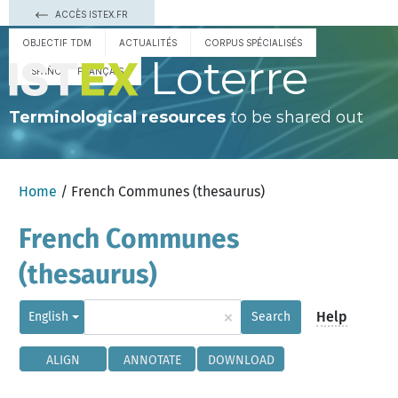
ACCÈS ISTEX.FR
OBJECTIF TDM
ACTUALITÉS
CORPUS SPÉCIALISÉS
Loterre
ESPAÑOL
FRANÇAIS
Terminological resources
to be shared out
Home
/ French Communes (thesaurus)
French Communes
(thesaurus)
×
Help
English
Search
ALIGN
ANNOTATE
DOWNLOAD