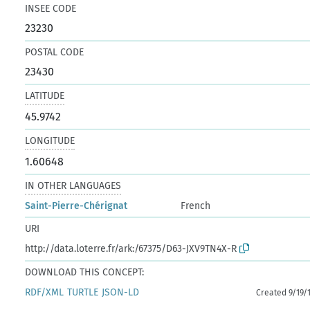
INSEE CODE
23230
POSTAL CODE
23430
LATITUDE
45.9742
LONGITUDE
1.60648
IN OTHER LANGUAGES
Saint-Pierre-Chérignat
French
URI
http://data.loterre.fr/ark:/67375/D63-JXV9TN4X-R
DOWNLOAD THIS CONCEPT:
RDF/XML
TURTLE
JSON-LD
Created 9/19/