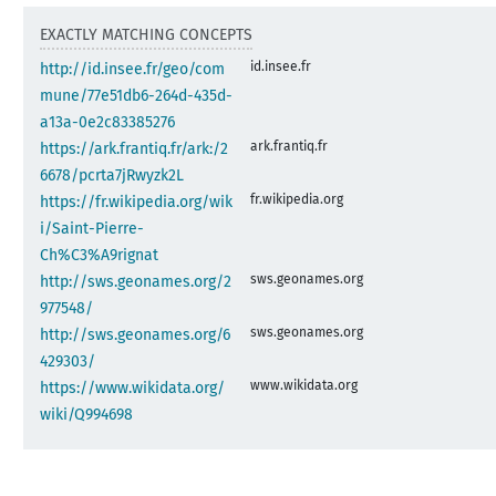
EXACTLY MATCHING CONCEPTS
id.insee.fr
http://id.insee.fr/geo/com
mune/77e51db6-264d-435d-
a13a-0e2c83385276
ark.frantiq.fr
https://ark.frantiq.fr/ark:/2
6678/pcrta7jRwyzk2L
fr.wikipedia.org
https://fr.wikipedia.org/wik
i/Saint-Pierre-
Ch%C3%A9rignat
sws.geonames.org
http://sws.geonames.org/2
977548/
sws.geonames.org
http://sws.geonames.org/6
429303/
www.wikidata.org
https://www.wikidata.org/
wiki/Q994698