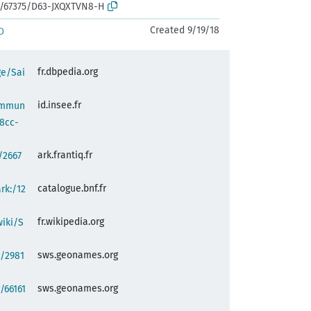
rk:/67375/D63-JXQXTVN8-H
Created 9/19/18
D
fr.dbpedia.org
ge/Sai
id.insee.fr
commun
8cc-
ark.frantiq.fr
:/2667
catalogue.bnf.fr
ark:/12
fr.wikipedia.org
wiki/S
sws.geonames.org
g/2981
sws.geonames.org
/66161