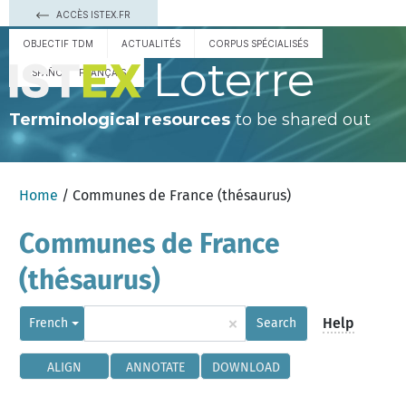
ACCÈS ISTEX.FR
OBJECTIF TDM
ACTUALITÉS
CORPUS SPÉCIALISÉS
Loterre
ESPAÑOL
FRANÇAIS
Terminological resources
to be shared out
Home
/ Communes de France (thésaurus)
Communes de France
(thésaurus)
×
Help
French
Search
ALIGN
ANNOTATE
DOWNLOAD