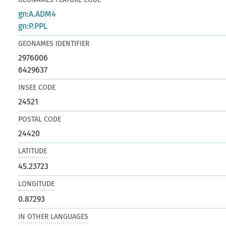
gn:A.ADM4
gn:P.PPL
GEONAMES IDENTIFIER
2976006
6429637
INSEE CODE
24521
POSTAL CODE
24420
LATITUDE
45.23723
LONGITUDE
0.87293
IN OTHER LANGUAGES