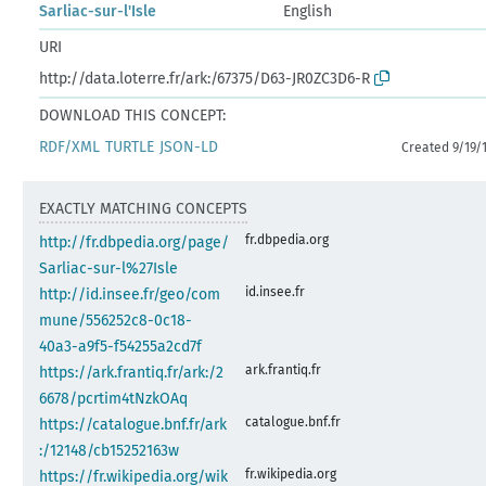
Sarliac-sur-l'Isle
English
URI
http://data.loterre.fr/ark:/67375/D63-JR0ZC3D6-R
DOWNLOAD THIS CONCEPT:
RDF/XML
TURTLE
JSON-LD
Created 9/19/
EXACTLY MATCHING CONCEPTS
fr.dbpedia.org
http://fr.dbpedia.org/page/
Sarliac-sur-l%27Isle
id.insee.fr
http://id.insee.fr/geo/com
mune/556252c8-0c18-
40a3-a9f5-f54255a2cd7f
ark.frantiq.fr
https://ark.frantiq.fr/ark:/2
6678/pcrtim4tNzkOAq
catalogue.bnf.fr
https://catalogue.bnf.fr/ark
:/12148/cb15252163w
fr.wikipedia.org
https://fr.wikipedia.org/wik