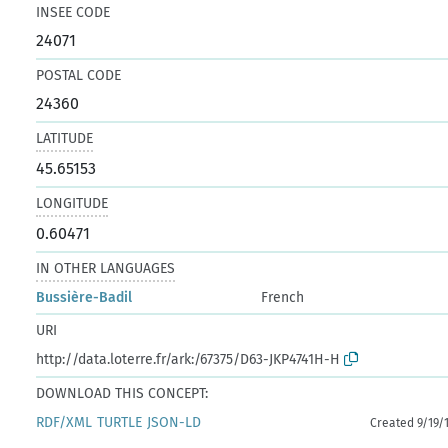
INSEE CODE
24071
POSTAL CODE
24360
LATITUDE
45.65153
LONGITUDE
0.60471
IN OTHER LANGUAGES
Bussière-Badil
French
URI
http://data.loterre.fr/ark:/67375/D63-JKP4741H-H
DOWNLOAD THIS CONCEPT:
RDF/XML
TURTLE
JSON-LD
Created 9/19/