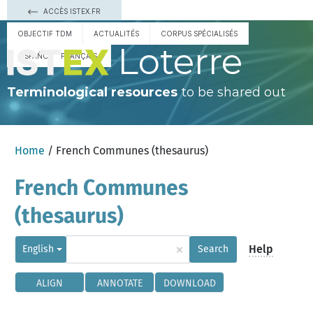
ACCÈS ISTEX.FR
OBJECTIF TDM
ACTUALITÉS
CORPUS SPÉCIALISÉS
Loterre
ESPAÑOL
FRANÇAIS
Terminological resources
to be shared out
Home
/ French Communes (thesaurus)
French Communes
(thesaurus)
×
Help
English
Search
ALIGN
ANNOTATE
DOWNLOAD