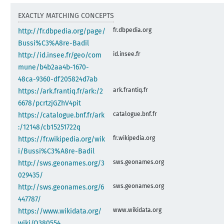
EXACTLY MATCHING CONCEPTS
fr.dbpedia.org
http://fr.dbpedia.org/page/
Bussi%C3%A8re-Badil
id.insee.fr
http://id.insee.fr/geo/com
mune/b4b2aa4b-1670-
48ca-9360-df205824d7ab
ark.frantiq.fr
https://ark.frantiq.fr/ark:/2
6678/pcrtzjGZhV4pit
catalogue.bnf.fr
https://catalogue.bnf.fr/ark
:/12148/cb15251722q
fr.wikipedia.org
https://fr.wikipedia.org/wik
i/Bussi%C3%A8re-Badil
sws.geonames.org
http://sws.geonames.org/3
029435/
sws.geonames.org
http://sws.geonames.org/6
447787/
www.wikidata.org
https://www.wikidata.org/
wiki/Q380554