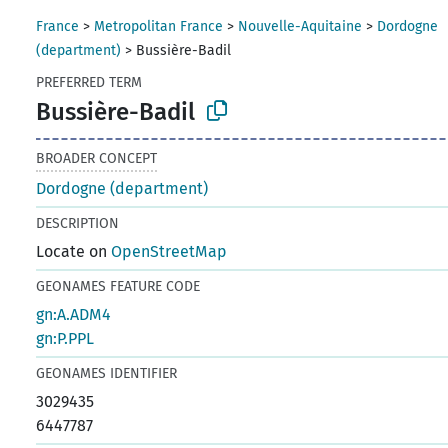
France
>
Metropolitan France
>
Nouvelle-Aquitaine
>
Dordogne
(department)
>
Bussière-Badil
PREFERRED TERM
Bussière-Badil
BROADER CONCEPT
Dordogne (department)
DESCRIPTION
Locate on
OpenStreetMap
GEONAMES FEATURE CODE
gn:A.ADM4
gn:P.PPL
GEONAMES IDENTIFIER
3029435
6447787