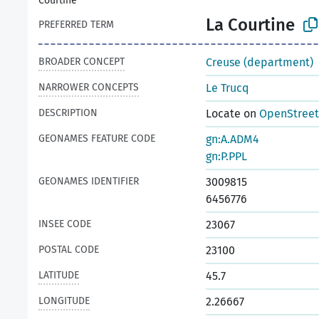
Courtine
La Courtine
PREFERRED TERM
BROADER CONCEPT
Creuse (department)
NARROWER CONCEPTS
Le Trucq
DESCRIPTION
Locate on
OpenStree
GEONAMES FEATURE CODE
gn:A.ADM4
gn:P.PPL
GEONAMES IDENTIFIER
3009815
6456776
INSEE CODE
23067
POSTAL CODE
23100
LATITUDE
45.7
LONGITUDE
2.26667