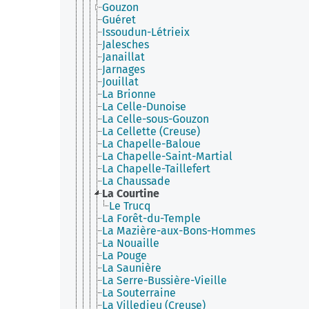
Gouzon
Guéret
Issoudun-Létrieix
Jalesches
Janaillat
Jarnages
Jouillat
La Brionne
La Celle-Dunoise
La Celle-sous-Gouzon
La Cellette (Creuse)
La Chapelle-Baloue
La Chapelle-Saint-Martial
La Chapelle-Taillefert
La Chaussade
La Courtine
Le Trucq
La Forêt-du-Temple
La Mazière-aux-Bons-Hommes
La Nouaille
La Pouge
La Saunière
La Serre-Bussière-Vieille
La Souterraine
La Villedieu (Creuse)