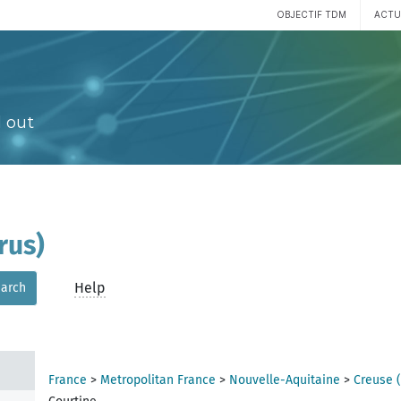
OBJECTIF TDM
ACTU
 out
rus)
Help
arch
France
>
Metropolitan France
>
Nouvelle-Aquitaine
>
Creuse 