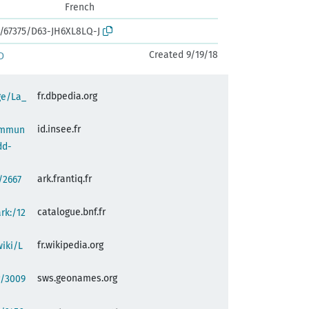
French
k:/67375/D63-JH6XL8LQ-J
Created 9/19/18
D
fr.dbpedia.org
ge/La_
id.insee.fr
commun
dd-
ark.frantiq.fr
:/2667
catalogue.bnf.fr
ark:/12
fr.wikipedia.org
wiki/L
sws.geonames.org
g/3009