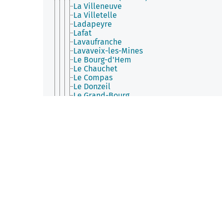
La Villeneuve
La Villetelle
Ladapeyre
Lafat
Lavaufranche
Lavaveix-les-Mines
Le Bourg-d'Hem
Le Chauchet
Le Compas
Le Donzeil
Le Grand-Bourg
Le Mas-d'Artige
Le Monteil-au-Vicomte
Lépaud
Lépinas
Les Mars
Leyrat
Linard-Malval
Lioux-les-Monges
Lizières
Lourdoueix-Saint-Pierre
Lupersat
Lussat (Creuse)
Magnat-l'Étrange
Mainsat