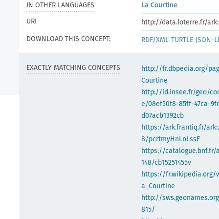
IN OTHER LANGUAGES
La Courtine
URI
http://data.loterre.fr/ar
DOWNLOAD THIS CONCEPT:
RDF/XML
TURTLE
JSON-L
EXACTLY MATCHING CONCEPTS
http://fr.dbpedia.org/pa
Courtine
http://id.insee.fr/geo/
e/08ef50f8-85ff-47ca-9f
d07acb1392cb
https://ark.frantiq.fr/ark
8/pcrtmyHnLnLssE
https://catalogue.bnf.fr/
148/cb15251455v
https://fr.wikipedia.org/
a_Courtine
http://sws.geonames.or
815/