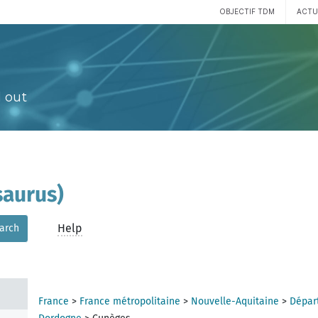
OBJECTIF TDM
ACTU
 out
aurus)
Help
arch
France
>
France métropolitaine
>
Nouvelle-Aquitaine
>
Dépar