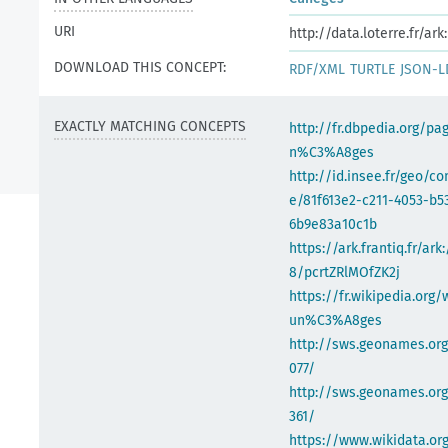
URI
http://data.loterre.fr/a
DOWNLOAD THIS CONCEPT:
RDF/XML
TURTLE
JSON-L
EXACTLY MATCHING CONCEPTS
http://fr.dbpedia.org/pa
n%C3%A8ges
http://id.insee.fr/geo/
e/81f613e2-c211-4053-b5
6b9e83a10c1b
https://ark.frantiq.fr/ark
8/pcrtZRlMOfZK2j
https://fr.wikipedia.org/
un%C3%A8ges
http://sws.geonames.or
077/
http://sws.geonames.org
361/
https://www.wikidata.org