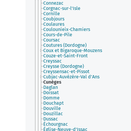
Connezac
Corgnac-sur-l'Isle
Cornille
Coubjours
Coulaures
Coulounieix-Chamiers
Cours-de-Pile
Coursac
Coutures (Dordogne)
Coux et Bigaroque-Mouzens
Couze-et-Saint-Front
Creyssac
Creysse (Dordogne)
Creyssensac-et-Pissot
Cubjac-Auvézère-Val d'Ans
Cunèges
Daglan
Doissat
Domme
Douchapt
Douville
Douzillac
Dussac
Échourgnac
Église-Neuve-d'Issac