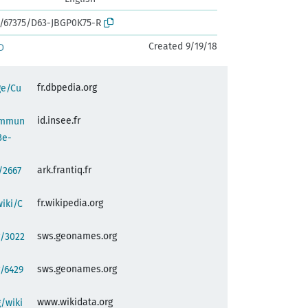
rk:/67375/D63-JBGP0K75-R
Created 9/19/18
D
fr.dbpedia.org
ge/Cu
id.insee.fr
commun
3e-
ark.frantiq.fr
:/2667
fr.wikipedia.org
wiki/C
sws.geonames.org
g/3022
sws.geonames.org
/6429
www.wikidata.org
/wiki