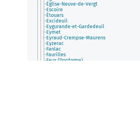
Église-Neuve-de-Vergt
Escoire
Étouars
Excideuil
Eygurande-et-Gardedeuil
Eymet
Eyraud-Crempse-Maurens
Eyzerac
Fanlac
Faurilles
Faux (Dordogne)
Firbeix
Fleurac (Dordogne)
Florimont-Gaumier
Fonroque
Fossemagne
Fougueyrolles
Fouleix
Fraisse
Gabillou
Gageac-et-Rouillac
Gardonne
Gaugeac
Génis
Ginestet