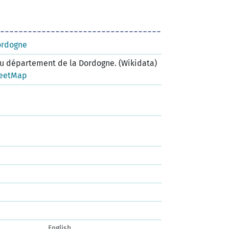
ordogne
 département de la Dordogne. (Wikidata)
eetMap
English