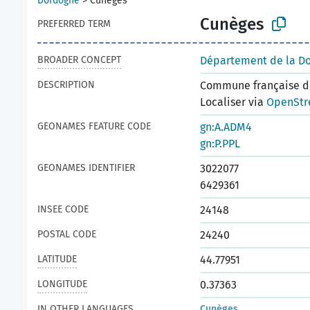
Dordogne
>
Cunèges
Cunèges
PREFERRED TERM
BROADER CONCEPT
Département de la D
DESCRIPTION
Commune française du
Localiser via
OpenStr
GEONAMES FEATURE CODE
gn:A.ADM4
gn:P.PPL
GEONAMES IDENTIFIER
3022077
6429361
INSEE CODE
24148
POSTAL CODE
24240
LATITUDE
44.77951
LONGITUDE
0.37363
IN OTHER LANGUAGES
Cunèges