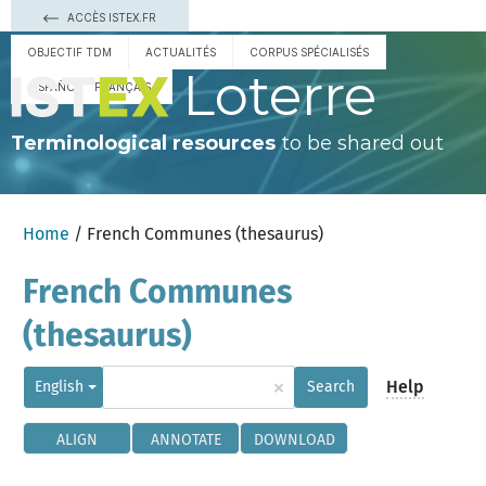
ACCÈS ISTEX.FR
OBJECTIF TDM
ACTUALITÉS
CORPUS SPÉCIALISÉS
Loterre
ESPAÑOL
FRANÇAIS
Terminological resources
to be shared out
Home
/ French Communes (thesaurus)
French Communes
(thesaurus)
×
Help
English
Search
ALIGN
ANNOTATE
DOWNLOAD