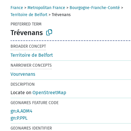
France
>
Metropolitan France
>
Bourgogne-Franche-Comté
>
Territoire de Belfort
>
Trévenans
PREFERRED TERM
Trévenans
BROADER CONCEPT
Territoire de Belfort
NARROWER CONCEPTS
Vourvenans
DESCRIPTION
Locate on
OpenStreetMap
GEONAMES FEATURE CODE
gn:A.ADM4
gn:P.PPL
GEONAMES IDENTIFIER