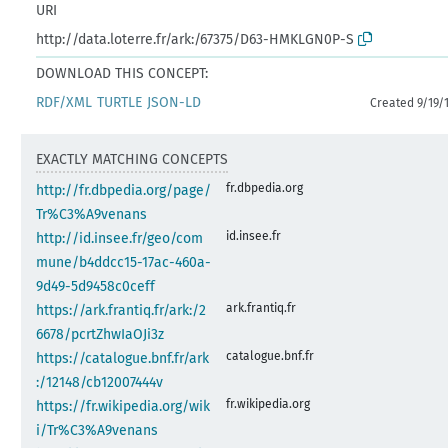
URI
http://data.loterre.fr/ark:/67375/D63-HMKLGN0P-S
DOWNLOAD THIS CONCEPT:
RDF/XML
TURTLE
JSON-LD
Created 9/19/
EXACTLY MATCHING CONCEPTS
fr.dbpedia.org
http://fr.dbpedia.org/page/
Tr%C3%A9venans
id.insee.fr
http://id.insee.fr/geo/com
mune/b4ddcc15-17ac-460a-
9d49-5d9458c0ceff
ark.frantiq.fr
https://ark.frantiq.fr/ark:/2
6678/pcrtZhwIaOJi3z
catalogue.bnf.fr
https://catalogue.bnf.fr/ark
:/12148/cb12007444v
fr.wikipedia.org
https://fr.wikipedia.org/wik
i/Tr%C3%A9venans