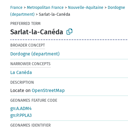
France
>
Metropolitan France
>
Nouvelle-Aquitaine
>
Dordogne
(department)
>
Sarlat-la-Canéda
PREFERRED TERM
Sarlat-la-Canéda
BROADER CONCEPT
Dordogne (department)
NARROWER CONCEPTS
La Canéda
DESCRIPTION
Locate on
OpenStreetMap
GEONAMES FEATURE CODE
gn:A.ADM4
gn:P.PPLA3
GEONAMES IDENTIFIER