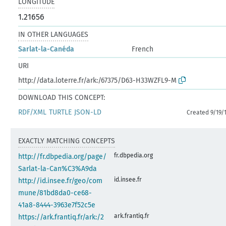
LONGITUDE
1.21656
IN OTHER LANGUAGES
Sarlat-la-Canéda
French
URI
http://data.loterre.fr/ark:/67375/D63-H33WZFL9-M
DOWNLOAD THIS CONCEPT:
RDF/XML
TURTLE
JSON-LD
Created 9/19/
EXACTLY MATCHING CONCEPTS
fr.dbpedia.org
http://fr.dbpedia.org/page/
Sarlat-la-Can%C3%A9da
id.insee.fr
http://id.insee.fr/geo/com
mune/81bd8da0-ce68-
41a8-8444-3963e7f52c5e
ark.frantiq.fr
https://ark.frantiq.fr/ark:/2