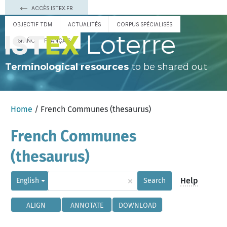
ACCÈS ISTEX.FR
OBJECTIF TDM
ACTUALITÉS
CORPUS SPÉCIALISÉS
Loterre
ESPAÑOL
FRANÇAIS
Terminological resources
to be shared out
Home
/ French Communes (thesaurus)
French Communes
(thesaurus)
×
Help
English
Search
ALIGN
ANNOTATE
DOWNLOAD