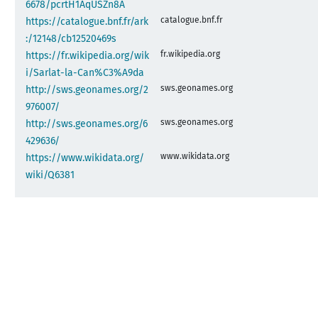
6678/pcrtH1AqUSZn8A
catalogue.bnf.fr
https://catalogue.bnf.fr/ark
:/12148/cb12520469s
fr.wikipedia.org
https://fr.wikipedia.org/wik
i/Sarlat-la-Can%C3%A9da
sws.geonames.org
http://sws.geonames.org/2
976007/
sws.geonames.org
http://sws.geonames.org/6
429636/
www.wikidata.org
https://www.wikidata.org/
wiki/Q6381