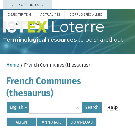
ACCÈS ISTEX.FR
OBJECTIF TDM
ACTUALITÉS
CORPUS SPÉCIALISÉS
Loterre
ESPAÑOL
FRANÇAIS
Terminological resources
to be shared out
Home
/ French Communes (thesaurus)
French Communes
(thesaurus)
×
Help
English
Search
ALIGN
ANNOTATE
DOWNLOAD