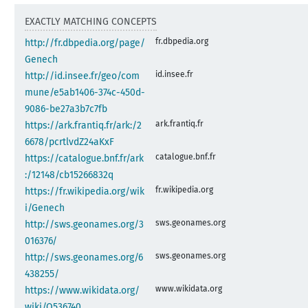
EXACTLY MATCHING CONCEPTS
fr.dbpedia.org
http://fr.dbpedia.org/page/
Genech
id.insee.fr
http://id.insee.fr/geo/com
mune/e5ab1406-374c-450d-
9086-be27a3b7c7fb
ark.frantiq.fr
https://ark.frantiq.fr/ark:/2
6678/pcrtlvdZ24aKxF
catalogue.bnf.fr
https://catalogue.bnf.fr/ark
:/12148/cb15266832q
fr.wikipedia.org
https://fr.wikipedia.org/wik
i/Genech
sws.geonames.org
http://sws.geonames.org/3
016376/
sws.geonames.org
http://sws.geonames.org/6
438255/
www.wikidata.org
https://www.wikidata.org/
wiki/Q536740