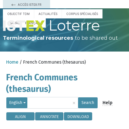
ACCÈS ISTEX.FR
OBJECTIF TDM
ACTUALITÉS
CORPUS SPÉCIALISÉS
Loterre
ESPAÑOL
FRANÇAIS
Terminological resources
to be shared out
Home
/ French Communes (thesaurus)
French Communes
(thesaurus)
×
Help
English
Search
ALIGN
ANNOTATE
DOWNLOAD