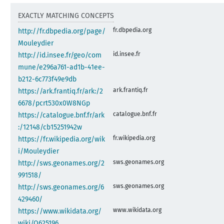
EXACTLY MATCHING CONCEPTS
fr.dbpedia.org
http://fr.dbpedia.org/page/
Mouleydier
id.insee.fr
http://id.insee.fr/geo/com
mune/e296a761-ad1b-41ee-
b212-6c773f49e9db
ark.frantiq.fr
https://ark.frantiq.fr/ark:/2
6678/pcrt530x0W8NGp
catalogue.bnf.fr
https://catalogue.bnf.fr/ark
:/12148/cb15251942w
fr.wikipedia.org
https://fr.wikipedia.org/wik
i/Mouleydier
sws.geonames.org
http://sws.geonames.org/2
991518/
sws.geonames.org
http://sws.geonames.org/6
429460/
www.wikidata.org
https://www.wikidata.org/
wiki/Q625196