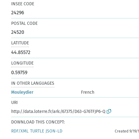
INSEE CODE
24296
POSTAL CODE
24520
LATITUDE
44.85572
LONGITUDE
0.59759
IN OTHER LANGUAGES
Mouleydier
French
URI
http://data.loterre.fr/ark:/67375/D63-G76TFJP6-Q
DOWNLOAD THIS CONCEPT:
RDF/XML
TURTLE
JSON-LD
Created 9/19/