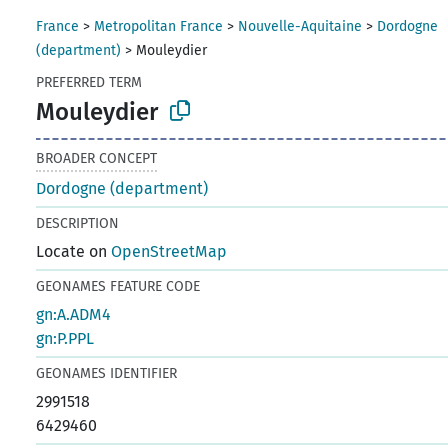
France
>
Metropolitan France
>
Nouvelle-Aquitaine
>
Dordogne
(department)
>
Mouleydier
PREFERRED TERM
Mouleydier
BROADER CONCEPT
Dordogne (department)
DESCRIPTION
Locate on
OpenStreetMap
GEONAMES FEATURE CODE
gn:A.ADM4
gn:P.PPL
GEONAMES IDENTIFIER
2991518
6429460