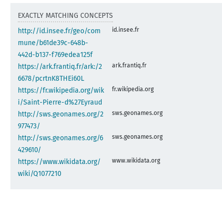
EXACTLY MATCHING CONCEPTS
id.insee.fr
http://id.insee.fr/geo/com
mune/b61de39c-648b-
442d-b137-f769edea125f
ark.frantiq.fr
https://ark.frantiq.fr/ark:/2
6678/pcrtnK8THEi60L
fr.wikipedia.org
https://fr.wikipedia.org/wik
i/Saint-Pierre-d%27Eyraud
sws.geonames.org
http://sws.geonames.org/2
977473/
sws.geonames.org
http://sws.geonames.org/6
429610/
www.wikidata.org
https://www.wikidata.org/
wiki/Q1077210