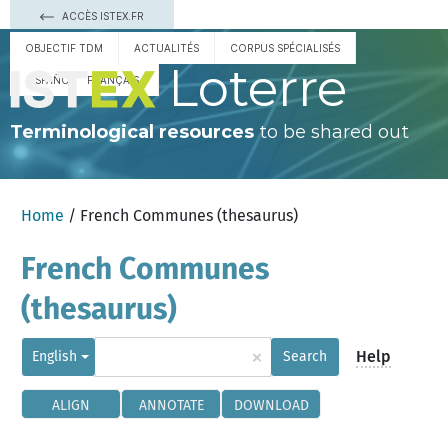
ACCÈS ISTEX.FR
OBJECTIF TDM
ACTUALITÉS
CORPUS SPÉCIALISÉS
Loterre
ESPAÑOL
FRANÇAIS
Terminological resources
to be shared out
Home
/ French Communes (thesaurus)
French Communes
(thesaurus)
×
Help
English
Search
ALIGN
ANNOTATE
DOWNLOAD