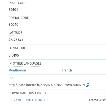
INSEE CODE
86164
POSTAL CODE
86210
LATITUDE
46.73341
LONGITUDE
0.6195
IN OTHER LANGUAGES
Monthoiron
French
URI
http://data.loterre.fr/ark:/67375/D63-FWWX8DQR-N
DOWNLOAD THIS CONCEPT:
RDF/XML
TURTLE
JSON-LD
Created 9/19/