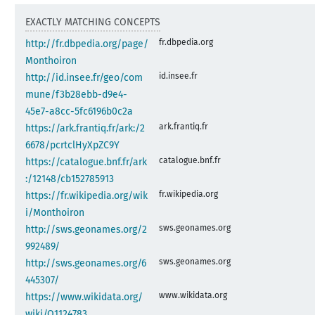
EXACTLY MATCHING CONCEPTS
fr.dbpedia.org
http://fr.dbpedia.org/page/
Monthoiron
id.insee.fr
http://id.insee.fr/geo/com
mune/f3b28ebb-d9e4-
45e7-a8cc-5fc6196b0c2a
ark.frantiq.fr
https://ark.frantiq.fr/ark:/2
6678/pcrtclHyXpZC9Y
catalogue.bnf.fr
https://catalogue.bnf.fr/ark
:/12148/cb152785913
fr.wikipedia.org
https://fr.wikipedia.org/wik
i/Monthoiron
sws.geonames.org
http://sws.geonames.org/2
992489/
sws.geonames.org
http://sws.geonames.org/6
445307/
www.wikidata.org
https://www.wikidata.org/
wiki/Q1124783