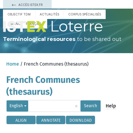
ACCÈS ISTEX.FR
OBJECTIF TDM
ACTUALITÉS
CORPUS SPÉCIALISÉS
Loterre
ESPAÑOL
FRANÇAIS
Terminological resources
to be shared out
Home
/ French Communes (thesaurus)
French Communes
(thesaurus)
×
Help
English
Search
ALIGN
ANNOTATE
DOWNLOAD