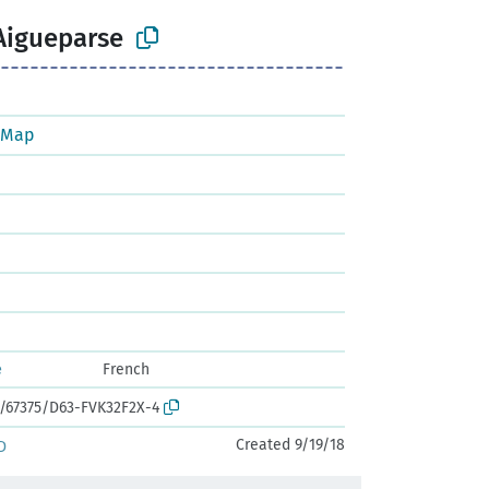
Aigueparse
tMap
e
French
k:/67375/D63-FVK32F2X-4
Created 9/19/18
D