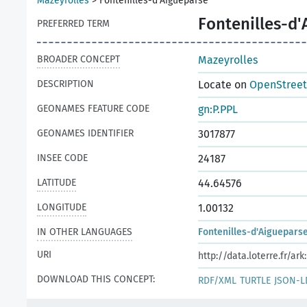
Mazeyrolles
>
Fontenilles-d'Aigueparse
Fontenilles-d'
PREFERRED TERM
BROADER CONCEPT
Mazeyrolles
DESCRIPTION
Locate on
OpenStree
GEONAMES FEATURE CODE
gn:P.PPL
GEONAMES IDENTIFIER
3017877
INSEE CODE
24187
LATITUDE
44.64576
LONGITUDE
1.00132
IN OTHER LANGUAGES
Fontenilles-d'Aiguepars
URI
http://data.loterre.fr/ar
DOWNLOAD THIS CONCEPT:
RDF/XML
TURTLE
JSON-L