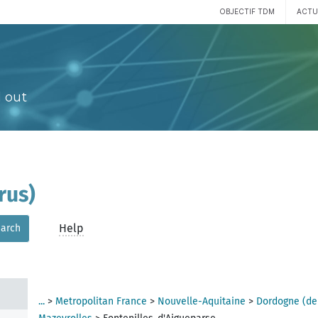
OBJECTIF TDM
ACTU
 out
rus)
Help
arch
...
>
Metropolitan France
>
Nouvelle-Aquitaine
>
Dordogne (de