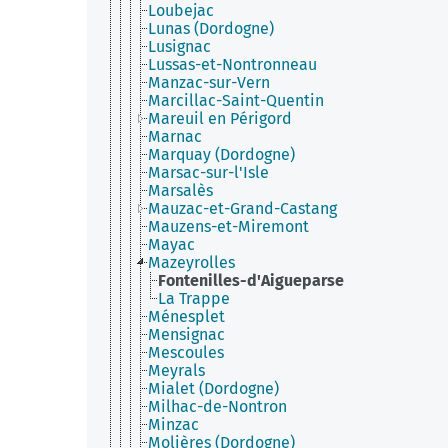
Loubejac
Lunas (Dordogne)
Lusignac
Lussas-et-Nontronneau
Manzac-sur-Vern
Marcillac-Saint-Quentin
Mareuil en Périgord
Marnac
Marquay (Dordogne)
Marsac-sur-l'Isle
Marsalès
Mauzac-et-Grand-Castang
Mauzens-et-Miremont
Mayac
Mazeyrolles
Fontenilles-d'Aigueparse
La Trappe
Ménesplet
Mensignac
Mescoules
Meyrals
Mialet (Dordogne)
Milhac-de-Nontron
Minzac
Molières (Dordogne)