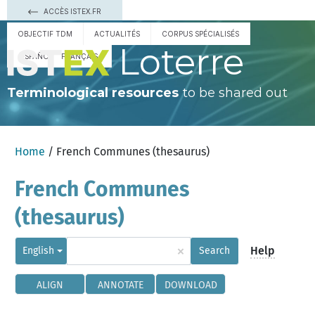
ACCÈS ISTEX.FR
OBJECTIF TDM
ACTUALITÉS
CORPUS SPÉCIALISÉS
Loterre
ESPAÑOL
FRANÇAIS
Terminological resources
to be shared out
Home
/ French Communes (thesaurus)
French Communes
(thesaurus)
×
Help
English
Search
ALIGN
ANNOTATE
DOWNLOAD