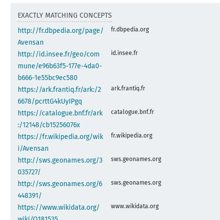
EXACTLY MATCHING CONCEPTS
fr.dbpedia.org
http://fr.dbpedia.org/page/
Avensan
id.insee.fr
http://id.insee.fr/geo/com
mune/e96b63f5-177e-4da0-
b666-1e55bc9ec580
ark.frantiq.fr
https://ark.frantiq.fr/ark:/2
6678/pcrttG4kUyIPgq
catalogue.bnf.fr
https://catalogue.bnf.fr/ark
:/12148/cb15256076x
fr.wikipedia.org
https://fr.wikipedia.org/wik
i/Avensan
sws.geonames.org
http://sws.geonames.org/3
035727/
sws.geonames.org
http://sws.geonames.org/6
448391/
www.wikidata.org
https://www.wikidata.org/
wiki/Q181535