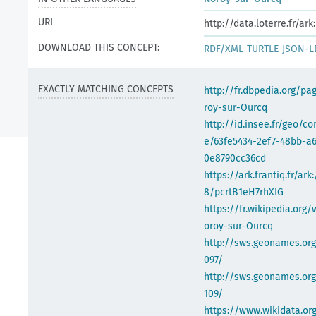
URI
http://data.loterre.fr/ar
DOWNLOAD THIS CONCEPT:
RDF/XML
TURTLE
JSON-L
EXACTLY MATCHING CONCEPTS
http://fr.dbpedia.org/p
roy-sur-Ourcq
http://id.insee.fr/geo/
e/63fe5434-2ef7-48bb-a
0e8790cc36cd
https://ark.frantiq.fr/ark
8/pcrtB1eH7rhXIG
https://fr.wikipedia.org/
oroy-sur-Ourcq
http://sws.geonames.or
097/
http://sws.geonames.org
109/
https://www.wikidata.org