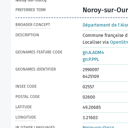
Noroy-sur-Ourcq
Noroy-sur-Ou
PREFERRED TERM
BROADER CONCEPT
Département de l'Ais
DESCRIPTION
Commune française du
Localiser via
OpenStr
GEONAMES FEATURE CODE
gn:A.ADM4
gn:P.PPL
GEONAMES IDENTIFIER
2990097
6425109
INSEE CODE
02557
POSTAL CODE
02600
LATITUDE
49.20685
LONGITUDE
3.21603
IN OTHER LANGUAGES
Noroy-sur-Ourcq