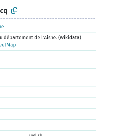
rcq
ne
 département de l'Aisne. (Wikidata)
eetMap
English