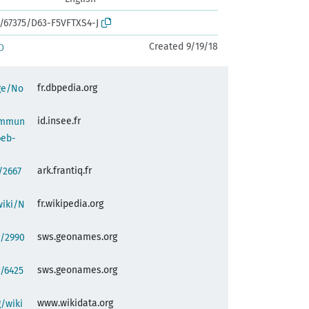
k:/67375/D63-F5VFTXS4-J
Created 9/19/18
D
fr.dbpedia.org
age/No
id.insee.fr
commun
6eb-
ark.frantiq.fr
:/2667
fr.wikipedia.org
wiki/N
sws.geonames.org
g/2990
sws.geonames.org
/6425
www.wikidata.org
/wiki