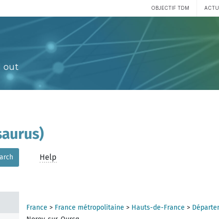
OBJECTIF TDM
ACTU
 out
aurus)
Help
arch
France
>
France métropolitaine
>
Hauts-de-France
>
Départem