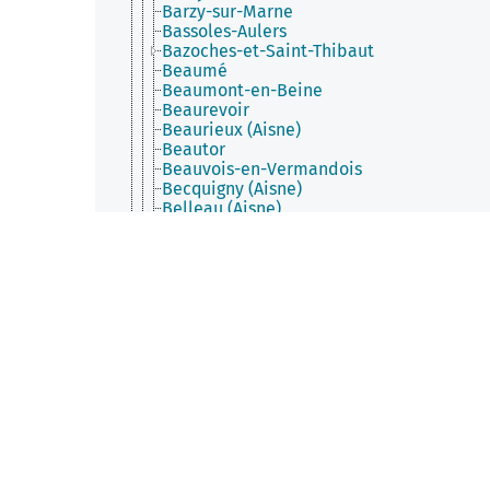
Barzy-sur-Marne
Bassoles-Aulers
Bazoches-et-Saint-Thibaut
Beaumé
Beaumont-en-Beine
Beaurevoir
Beaurieux (Aisne)
Beautor
Beauvois-en-Vermandois
Becquigny (Aisne)
Belleau (Aisne)
Bellenglise
Belleu
Bellicourt
Benay
Bergues-sur-Sambre
Berlancourt (Aisne)
Berlise
Bernot
Bernoy-le-Château
Berny-Rivière
Berrieux
Berry-au-Bac
Bertaucourt-Epourdon
Berthenicourt