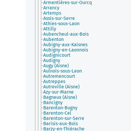
Armentières-sur-Ourcq
Arrancy
Artemps
Assis-sur-Serre
Athies-sous-Laon
Attilly
Aubencheul-aux-Bois
Aubenton
Aubigny-aux-Kaisnes
Aubigny-en-Laonnois
Audignicourt
Audigny
Augy (Aisne)
Aulnois-sous-Laon
Autremencourt
Autreppes
Autreville (Aisne)
Azy-sur-Marne
Bagneux (Aisne)
Bancigny
Barenton-Bugny
Barenton-Cel
Barenton-sur-Serre
Barisis-aux-Bois
Barzy-en-Thiérache