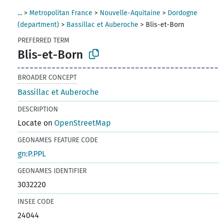
...
>
Metropolitan France
>
Nouvelle-Aquitaine
>
Dordogne
(department)
>
Bassillac et Auberoche
>
Blis-et-Born
PREFERRED TERM
Blis-et-Born
BROADER CONCEPT
Bassillac et Auberoche
DESCRIPTION
Locate on
OpenStreetMap
GEONAMES FEATURE CODE
gn:P.PPL
GEONAMES IDENTIFIER
3032220
INSEE CODE
24044