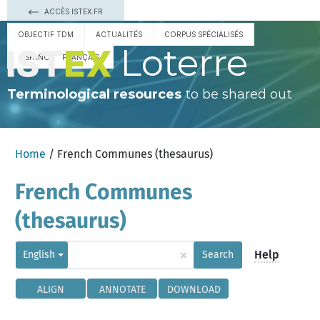
ACCÈS ISTEX.FR
OBJECTIF TDM
ACTUALITÉS
CORPUS SPÉCIALISÉS
Loterre
ESPAÑOL
FRANÇAIS
Terminological resources
to be shared out
Home
/ French Communes (thesaurus)
French Communes
(thesaurus)
×
Help
English
Search
ALIGN
ANNOTATE
DOWNLOAD