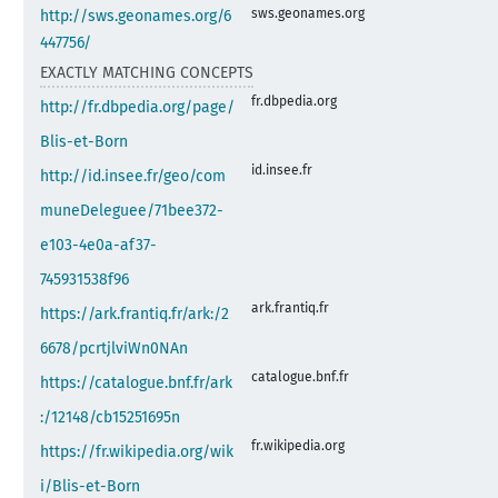
sws.geonames.org
http://sws.geonames.org/6
447756/
EXACTLY MATCHING CONCEPTS
fr.dbpedia.org
http://fr.dbpedia.org/page/
Blis-et-Born
id.insee.fr
http://id.insee.fr/geo/com
muneDeleguee/71bee372-
e103-4e0a-af37-
745931538f96
ark.frantiq.fr
https://ark.frantiq.fr/ark:/2
6678/pcrtjlviWn0NAn
catalogue.bnf.fr
https://catalogue.bnf.fr/ark
:/12148/cb15251695n
fr.wikipedia.org
https://fr.wikipedia.org/wik
i/Blis-et-Born