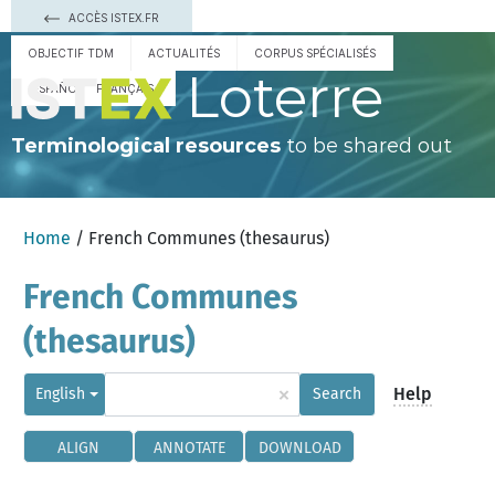
ACCÈS ISTEX.FR
OBJECTIF TDM
ACTUALITÉS
CORPUS SPÉCIALISÉS
Loterre
ESPAÑOL
FRANÇAIS
Terminological resources
to be shared out
Home
/ French Communes (thesaurus)
French Communes
(thesaurus)
×
Help
English
Search
ALIGN
ANNOTATE
DOWNLOAD