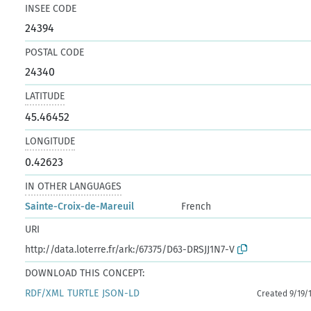
INSEE CODE
24394
POSTAL CODE
24340
LATITUDE
45.46452
LONGITUDE
0.42623
IN OTHER LANGUAGES
Sainte-Croix-de-Mareuil
French
URI
http://data.loterre.fr/ark:/67375/D63-DRSJJ1N7-V
DOWNLOAD THIS CONCEPT:
RDF/XML
TURTLE
JSON-LD
Created 9/19/