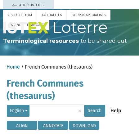
ACCÈS ISTEX.FR
OBJECTIF TDM
ACTUALITÉS
CORPUS SPÉCIALISÉS
Loterre
ESPAÑOL
FRANÇAIS
Terminological resources
to be shared out
Home
/ French Communes (thesaurus)
French Communes
(thesaurus)
×
Help
English
Search
ALIGN
ANNOTATE
DOWNLOAD