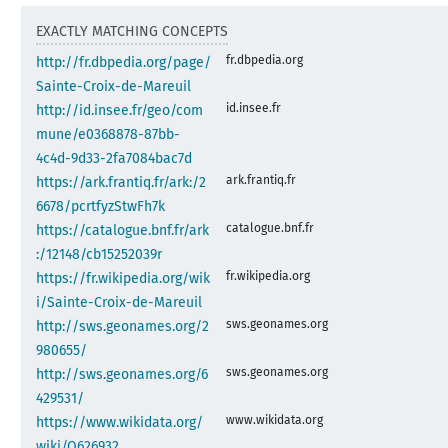
EXACTLY MATCHING CONCEPTS
fr.dbpedia.org
http://fr.dbpedia.org/page/
Sainte-Croix-de-Mareuil
id.insee.fr
http://id.insee.fr/geo/com
mune/e0368878-87bb-
4c4d-9d33-2fa7084bac7d
ark.frantiq.fr
https://ark.frantiq.fr/ark:/2
6678/pcrtfyzStwFh7k
catalogue.bnf.fr
https://catalogue.bnf.fr/ark
:/12148/cb15252039r
fr.wikipedia.org
https://fr.wikipedia.org/wik
i/Sainte-Croix-de-Mareuil
sws.geonames.org
http://sws.geonames.org/2
980655/
sws.geonames.org
http://sws.geonames.org/6
429531/
www.wikidata.org
https://www.wikidata.org/
wiki/Q626932