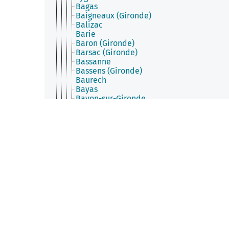
Bagas
Baigneaux (Gironde)
Balizac
Barie
Baron (Gironde)
Barsac (Gironde)
Bassanne
Bassens (Gironde)
Baurech
Bayas
Bayon-sur-Gironde
Bazas
Beautiran
Bégadan
Bègles
Béguey
Belin-Béliet
Bellebat
Bellefond (Gironde)
Belvès-de-Castillon
Bernos-Beaulac
Berson
Berthez
Beychac-et-Caillau
Bieujac