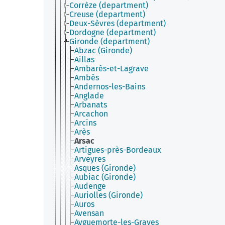
Corrèze (department)
Creuse (department)
Deux-Sèvres (department)
Dordogne (department)
Gironde (department)
Abzac (Gironde)
Aillas
Ambarès-et-Lagrave
Ambès
Andernos-les-Bains
Anglade
Arbanats
Arcachon
Arcins
Arès
Arsac
Artigues-près-Bordeaux
Arveyres
Asques (Gironde)
Aubiac (Gironde)
Audenge
Auriolles (Gironde)
Auros
Avensan
Ayguemorte-les-Graves