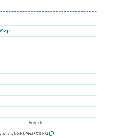
)
tMap
French
rk:/67375/D63-DM43XX1B-M