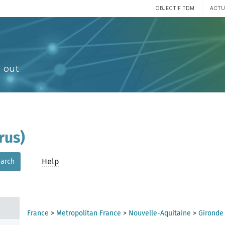
OBJECTIF TDM
ACTU
 out
rus)
Help
arch
France
>
Metropolitan France
>
Nouvelle-Aquitaine
>
Gironde