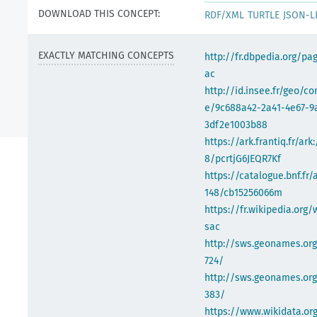
DOWNLOAD THIS CONCEPT:
RDF/XML
TURTLE
JSON-L
EXACTLY MATCHING CONCEPTS
http://fr.dbpedia.org/pa
ac
http://id.insee.fr/geo/
e/9c688a42-2a41-4e67-9
3df2e1003b88
https://ark.frantiq.fr/ark
8/pcrtjG6JEQR7Kf
https://catalogue.bnf.fr/
148/cb15256066m
https://fr.wikipedia.org/
sac
http://sws.geonames.or
724/
http://sws.geonames.or
383/
https://www.wikidata.org