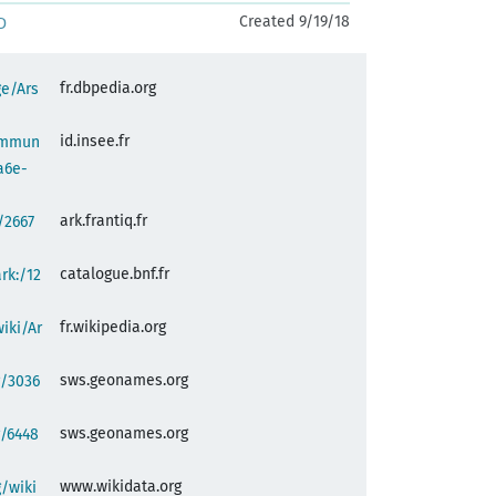
Created 9/19/18
D
fr.dbpedia.org
ge/Ars
id.insee.fr
commun
a6e-
ark.frantiq.fr
:/2667
catalogue.bnf.fr
ark:/12
fr.wikipedia.org
wiki/Ar
sws.geonames.org
g/3036
sws.geonames.org
g/6448
www.wikidata.org
/wiki