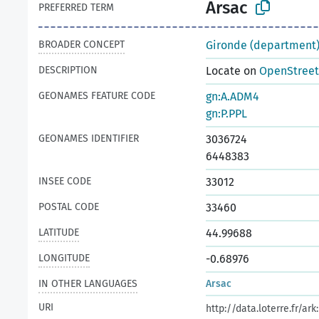
Arsac
PREFERRED TERM
BROADER CONCEPT
Gironde (department
DESCRIPTION
Locate on
OpenStree
GEONAMES FEATURE CODE
gn:A.ADM4
gn:P.PPL
GEONAMES IDENTIFIER
3036724
6448383
INSEE CODE
33012
POSTAL CODE
33460
LATITUDE
44.99688
LONGITUDE
-0.68976
IN OTHER LANGUAGES
Arsac
URI
http://data.loterre.fr/a