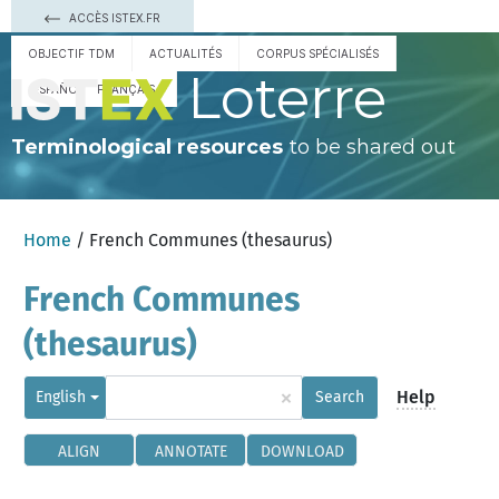
ACCÈS ISTEX.FR
OBJECTIF TDM
ACTUALITÉS
CORPUS SPÉCIALISÉS
Loterre
ESPAÑOL
FRANÇAIS
Terminological resources
to be shared out
Home
/ French Communes (thesaurus)
French Communes
(thesaurus)
×
Help
English
Search
ALIGN
ANNOTATE
DOWNLOAD