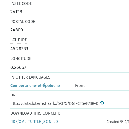
INSEE CODE
24128
POSTAL CODE
24600
LATITUDE
45.28333
LONGITUDE
0.26667
IN OTHER LANGUAGES
Comberanche-et-Épeluche
French
URI
http://data.loterre.fr/ark:/67375/D63-CT5VF73R-D
DOWNLOAD THIS CONCEPT:
RDF/XML
TURTLE
JSON-LD
Created 9/19/