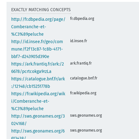
EXACTLY MATCHING CONCEPTS
fr.dbpedia.org
http://fr.dbpedia.org/page/
Comberanche-et-
%C3%89peluche
id.insee.fr
http://id.insee.fr/geo/com
mune/f2f13c87-1c8b-4171-
bbf7-d243905d390e
ark.frantiq.fr
https://ark.frantiq.fr/ark:/2
6678/pcrtcokga9rzLa
catalogue.bnf.fr
https://catalogue.bnf.fr/ark
:/12148/cb15251778b
fr.wikipedia.org
https://fr.wikipedia.org/wik
i/Comberanche-et-
%C3%89peluche
sws.geonames.org
http://sws.geonames.org/3
024168/
sws.geonames.org
http://sws.geonames.org/6
613438/