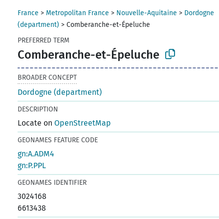
France
>
Metropolitan France
>
Nouvelle-Aquitaine
>
Dordogne
(department)
>
Comberanche-et-Épeluche
PREFERRED TERM
Comberanche-et-Épeluche
BROADER CONCEPT
Dordogne (department)
DESCRIPTION
Locate on
OpenStreetMap
GEONAMES FEATURE CODE
gn:A.ADM4
gn:P.PPL
GEONAMES IDENTIFIER
3024168
6613438