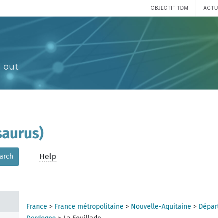
OBJECTIF TDM
ACTU
 out
aurus)
Help
arch
France
>
France métropolitaine
>
Nouvelle-Aquitaine
>
Dépar