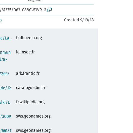
rk:/67375/D63-C88CW3VR-G
Created 9/19/18
D
fr.dbpedia.org
ge/La_
id.insee.fr
commun
d78-
ark.frantiq.fr
:/2667
catalogue.bnf.fr
ark:/12
fr.wikipedia.org
wiki/L
sws.geonames.org
g/3009
sws.geonames.org
/66131