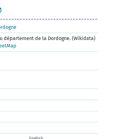
ordogne
 département de la Dordogne. (Wikidata)
eetMap
English