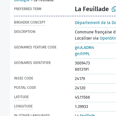
Dordogne
>
La Feuillade
La Feuillade
PREFERRED TERM
BROADER CONCEPT
Département de la D
DESCRIPTION
Commune française du
Localiser via
OpenStr
GEONAMES FEATURE CODE
gn:A.ADM4
gn:P.PPL
GEONAMES IDENTIFIER
3009473
6613191
INSEE CODE
24179
POSTAL CODE
24120
LATITUDE
45.11566
LONGITUDE
1.39933
IN OTHER LANGUAGES
La Feuillade