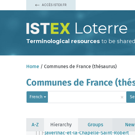
Florimont-Gaumier
ACCÈS ISTEX.FR
Fonroque
Fossemagne
Fougueyrolles
Loterre
Fouleix
Fraisse
Gabillou
Gageac-et-Rouillac
Terminological resources
to be shared
Gardonne
Gaugeac
Génis
Ginestet
Home
/ Communes de France (thésaurus)
Gout-Rossignol
Grand-Brassac
Granges-d'Ans
Communes de France (thés
Grignols (Dordogne)
Grives
Groléjac
×
French
Se
Grun-Bordas
Hautefaye
Hautefort
Issac
Issigeac
A-Z
Hierarchy
Groups
New
Jaure
Javerlhac-et-la-Chapelle-Saint-Robert