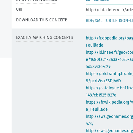
URI
http://data.loterre.fr/a
DOWNLOAD THIS CONCEPT:
RDF/XML
TURTLE
JSON-L
EXACTLY MATCHING CONCEPTS
http://fr.dbpedia.org/pa
Feuillade
http://id.insee.fr/geo/
e/1680fa21-8a3a-4625-a
5d5874367c29
https://ark.frantiq.fr/ark
8/pcrtWsxZSDJAVD
https://catalogue.bnf.fr/
148/cb15251827q
https://fr.wikipedia.org/
a_Feuillade
http://sws.geonames.or
473/
http://sws.geonames.org