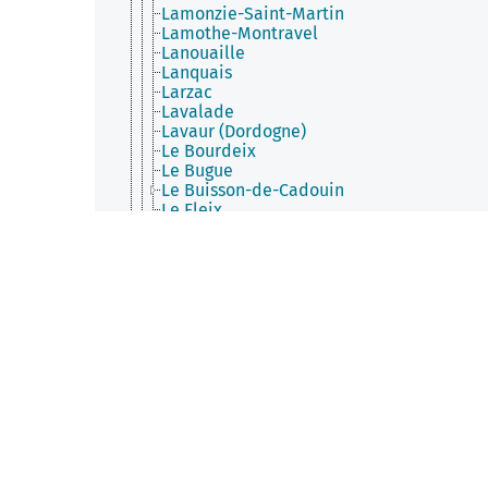
Lamonzie-Saint-Martin
Lamothe-Montravel
Lanouaille
Lanquais
Larzac
Lavalade
Lavaur (Dordogne)
Le Bourdeix
Le Bugue
Le Buisson-de-Cadouin
Le Fleix
Le Lardin-Saint-Lazare
Le Pizou
Léguillac-de-l'Auche
Lembras
Lempzours
Les Coteaux Périgourdins
Les Eyzies
Les Farges
Les Lèches
Limeuil
Limeyrat
Liorac-sur-Louyre
Lisle (Dordogne)
Lolme