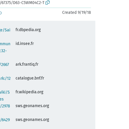
rk:/67375/D63-C5WM04C2-T
Created 9/19/18
D
fr.dbpedia.org
ge/Sai
s
id.insee.fr
commun
c32-
ark.frantiq.fr
:/2667
catalogue.bnf.fr
ark:/12
fr.wikipedia.org
wiki/S
es
sws.geonames.org
g/2978
sws.geonames.org
/6429