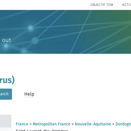
OBJECTIF TDM
ACTU
 out
rus)
Help
arch
France
>
Metropolitan France
>
Nouvelle-Aquitaine
>
Dordogn