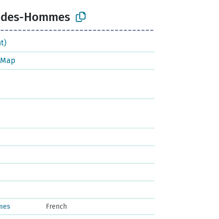
t-des-Hommes
t)
tMap
mes
French