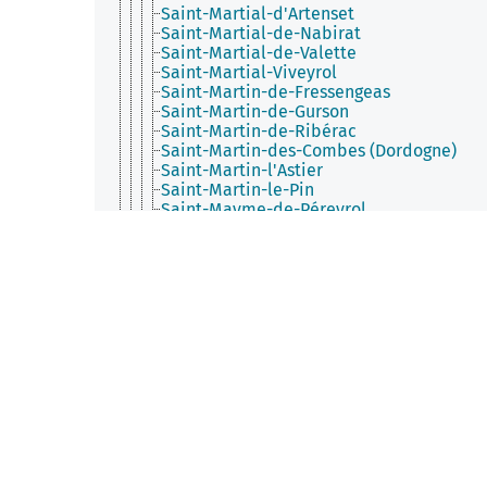
Saint-Martial-d'Artenset
Saint-Martial-de-Nabirat
Saint-Martial-de-Valette
Saint-Martial-Viveyrol
Saint-Martin-de-Fressengeas
Saint-Martin-de-Gurson
Saint-Martin-de-Ribérac
Saint-Martin-des-Combes (Dordogne)
Saint-Martin-l'Astier
Saint-Martin-le-Pin
Saint-Mayme-de-Péreyrol
Saint-Méard-de-Drône
Saint-Méard-de-Gurçon
Saint-Médard-d'Excideuil
Saint-Médard-de-Mussidan
Saint-Mesmin (Dordogne)
Saint-Michel-de-Double
Saint-Michel-de-Montaigne
Saint-Michel-de-Villadeix
Saint-Nexans
Saint-Pancrace (Dordogne)
Saint-Pantaly-d'Excideuil
Saint-Pardoux-de-Drône
Saint-Pardoux-et-Vielvic
Saint-Pardoux-la-Rivière