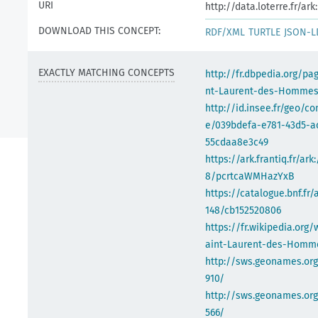
URI
http://data.loterre.fr/a
DOWNLOAD THIS CONCEPT:
RDF/XML
TURTLE
JSON-L
EXACTLY MATCHING CONCEPTS
http://fr.dbpedia.org/pa
nt-Laurent-des-Homme
http://id.insee.fr/geo/
e/039bdefa-e781-43d5-a
55cdaa8e3c49
https://ark.frantiq.fr/ark
8/pcrtcaWMHazYxB
https://catalogue.bnf.fr/
148/cb152520806
https://fr.wikipedia.org/
aint-Laurent-des-Homm
http://sws.geonames.or
910/
http://sws.geonames.org
566/