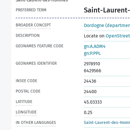
Saint-Laurent-des-Hommes
Saint-Lauren
PREFERRED TERM
BROADER CONCEPT
Dordogne (departmen
DESCRIPTION
Locate on
OpenStree
GEONAMES FEATURE CODE
gn:A.ADM4
gn:P.PPL
GEONAMES IDENTIFIER
2978910
6429566
INSEE CODE
24436
POSTAL CODE
24400
LATITUDE
45.03333
LONGITUDE
0.25
IN OTHER LANGUAGES
Saint-Laurent-des-Hom