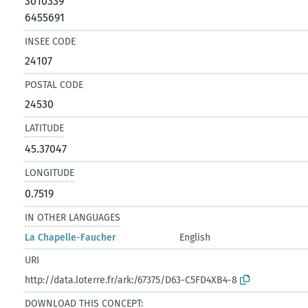
3010339
6455691
INSEE CODE
24107
POSTAL CODE
24530
LATITUDE
45.37047
LONGITUDE
0.7519
IN OTHER LANGUAGES
La Chapelle-Faucher
English
URI
http://data.loterre.fr/ark:/67375/D63-C5FD4XB4-8
DOWNLOAD THIS CONCEPT: