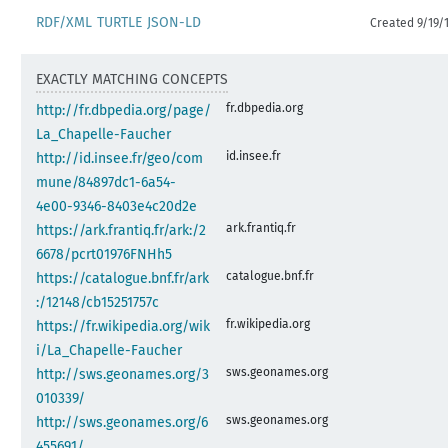
RDF/XML
TURTLE
JSON-LD
Created 9/19/
EXACTLY MATCHING CONCEPTS
fr.dbpedia.org
http://fr.dbpedia.org/page/
La_Chapelle-Faucher
id.insee.fr
http://id.insee.fr/geo/com
mune/84897dc1-6a54-
4e00-9346-8403e4c20d2e
ark.frantiq.fr
https://ark.frantiq.fr/ark:/2
6678/pcrt01976FNHh5
catalogue.bnf.fr
https://catalogue.bnf.fr/ark
:/12148/cb15251757c
fr.wikipedia.org
https://fr.wikipedia.org/wik
i/La_Chapelle-Faucher
sws.geonames.org
http://sws.geonames.org/3
010339/
sws.geonames.org
http://sws.geonames.org/6
455691/