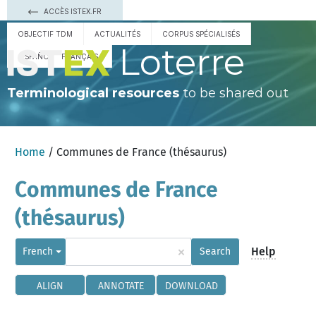
ACCÈS ISTEX.FR
OBJECTIF TDM
ACTUALITÉS
CORPUS SPÉCIALISÉS
Loterre
ESPAÑOL
FRANÇAIS
Terminological resources
to be shared out
Home
/ Communes de France (thésaurus)
Communes de France
(thésaurus)
×
Help
French
Search
ALIGN
ANNOTATE
DOWNLOAD