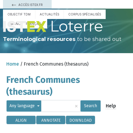
ACCÈS ISTEX.FR
OBJECTIF TDM
ACTUALITÉS
CORPUS SPÉCIALISÉS
Loterre
ESPAÑOL
FRANÇAIS
Terminological resources
to be shared out
Home
/ French Communes (thesaurus)
French Communes
(thesaurus)
×
Help
Any language
Search
ALIGN
ANNOTATE
DOWNLOAD