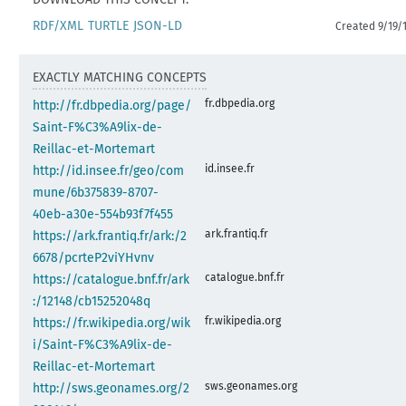
RDF/XML
TURTLE
JSON-LD
Created 9/19/
EXACTLY MATCHING CONCEPTS
fr.dbpedia.org
http://fr.dbpedia.org/page/
Saint-F%C3%A9lix-de-
Reillac-et-Mortemart
id.insee.fr
http://id.insee.fr/geo/com
mune/6b375839-8707-
40eb-a30e-554b93f7f455
ark.frantiq.fr
https://ark.frantiq.fr/ark:/2
6678/pcrteP2viYHvnv
catalogue.bnf.fr
https://catalogue.bnf.fr/ark
:/12148/cb15252048q
fr.wikipedia.org
https://fr.wikipedia.org/wik
i/Saint-F%C3%A9lix-de-
Reillac-et-Mortemart
sws.geonames.org
http://sws.geonames.org/2