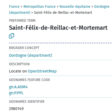
France
>
Metropolitan France
>
Nouvelle-Aquitaine
>
Dordogne
(department)
>
Saint-Félix-de-Reillac-et-Mortemart
PREFERRED TERM
Saint-Félix-de-Reillac-et-Mortemart
BROADER CONCEPT
Dordogne (department)
DESCRIPTION
Locate on
OpenStreetMap
GEONAMES FEATURE CODE
gn:A.ADM4
gn:P.PPL
GEONAMES IDENTIFIER
2980149