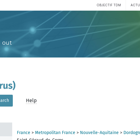
OBJECTIF TDM
ACTU
 out
rus)
Help
arch
France
>
Metropolitan France
>
Nouvelle-Aquitaine
>
Dordogn