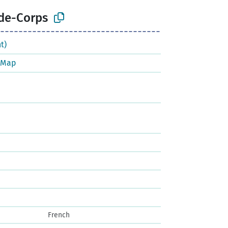
de-Corps
t)
tMap
French