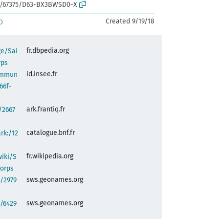
rk:/67375/D63-BX3BWSD0-X
Created 9/19/18
D
fr.dbpedia.org
ge/Sai
rps
id.insee.fr
commun
66f-
ark.frantiq.fr
:/2667
catalogue.bnf.fr
ark:/12
fr.wikipedia.org
wiki/S
orps
sws.geonames.org
/2979
sws.geonames.org
/6429