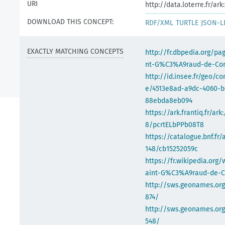
URI
http://data.loterre.fr/a
DOWNLOAD THIS CONCEPT:
RDF/XML
TURTLE
JSON-L
EXACTLY MATCHING CONCEPTS
http://fr.dbpedia.org/pa
nt-G%C3%A9raud-de-Co
http://id.insee.fr/geo/
e/4513e8ad-a9dc-4060-b
88ebda8eb094
https://ark.frantiq.fr/ark
8/pcrtELbPPb08T8
https://catalogue.bnf.fr/
148/cb15252059c
https://fr.wikipedia.org/
aint-G%C3%A9raud-de-C
http://sws.geonames.org
874/
http://sws.geonames.org
548/