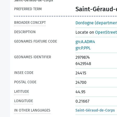
Saint-Géraud-de-Corps
Saint-Géraud-
PREFERRED TERM
BROADER CONCEPT
Dordogne (departmen
DESCRIPTION
Locate on
OpenStree
GEONAMES FEATURE CODE
gn:A.ADM4
gn:P.PPL
GEONAMES IDENTIFIER
2979874
6429548
INSEE CODE
24415
POSTAL CODE
24700
LATITUDE
44.95
LONGITUDE
0.21667
IN OTHER LANGUAGES
Saint-Géraud-de-Corps