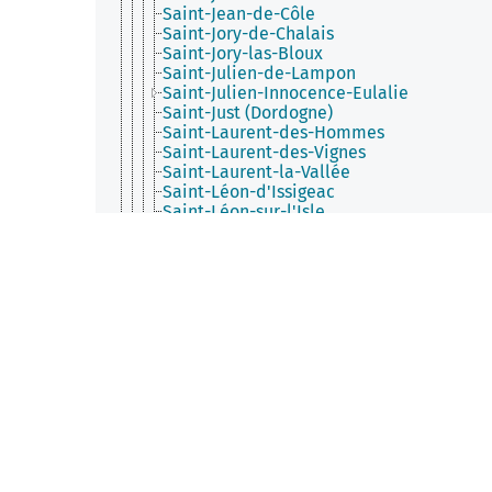
Saint-Jean-de-Côle
Saint-Jory-de-Chalais
Saint-Jory-las-Bloux
Saint-Julien-de-Lampon
Saint-Julien-Innocence-Eulalie
Saint-Just (Dordogne)
Saint-Laurent-des-Hommes
Saint-Laurent-des-Vignes
Saint-Laurent-la-Vallée
Saint-Léon-d'Issigeac
Saint-Léon-sur-l'Isle
Saint-Léon-sur-Vézère
Saint-Louis-en-l'Isle
Saint-Marcel-du-Périgord
Saint-Marcory
Saint-Martial-d'Albarède
Saint-Martial-d'Artenset
Saint-Martial-de-Nabirat
Saint-Martial-de-Valette
Saint-Martial-Viveyrol
Saint-Martin-de-Fressengeas
Saint-Martin-de-Gurson
Saint-Martin-de-Ribérac
Saint-Martin-des-Combes (Dordogne)
Saint-Martin-l'Astier