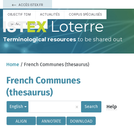
ACCÈS ISTEX.FR
OBJECTIF TDM
ACTUALITÉS
CORPUS SPÉCIALISÉS
Loterre
ESPAÑOL
FRANÇAIS
Terminological resources
to be shared out
Home
/ French Communes (thesaurus)
French Communes
(thesaurus)
×
Help
English
Search
ALIGN
ANNOTATE
DOWNLOAD