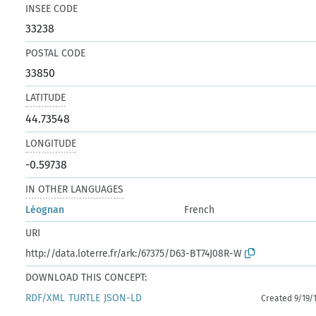
INSEE CODE
33238
POSTAL CODE
33850
LATITUDE
44.73548
LONGITUDE
-0.59738
IN OTHER LANGUAGES
Léognan
French
URI
http://data.loterre.fr/ark:/67375/D63-BT74J08R-W
DOWNLOAD THIS CONCEPT:
RDF/XML
TURTLE
JSON-LD
Created 9/19/