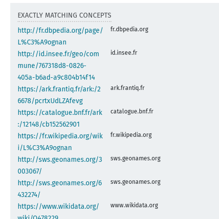
EXACTLY MATCHING CONCEPTS
fr.dbpedia.org
http://fr.dbpedia.org/page/
L%C3%A9ognan
id.insee.fr
http://id.insee.fr/geo/com
mune/767318d8-0826-
405a-b6ad-a9c804b14f14
ark.frantiq.fr
https://ark.frantiq.fr/ark:/2
6678/pcrtxUdLZAfevg
catalogue.bnf.fr
https://catalogue.bnf.fr/ark
:/12148/cb152562901
fr.wikipedia.org
https://fr.wikipedia.org/wik
i/L%C3%A9ognan
sws.geonames.org
http://sws.geonames.org/3
003067/
sws.geonames.org
http://sws.geonames.org/6
432274/
www.wikidata.org
https://www.wikidata.org/
wiki/Q478229