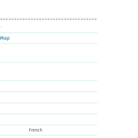
)
tMap
French