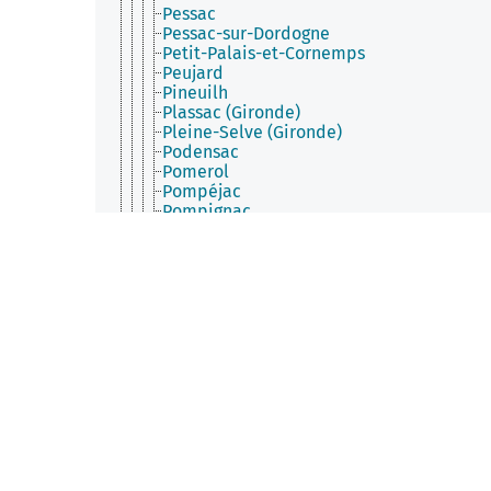
Pessac
Pessac-sur-Dordogne
Petit-Palais-et-Cornemps
Peujard
Pineuilh
Plassac (Gironde)
Pleine-Selve (Gironde)
Podensac
Pomerol
Pompéjac
Pompignac
Pondaurat
Porchères
Porte-de-Benauge
Portets
Préchac (Gironde)
Preignac
Prignac-et-Marcamps
Pugnac
Puisseguin
Pujols (Gironde)
Pujols-sur-Ciron
Puybarban
Puynormand
Queyrac