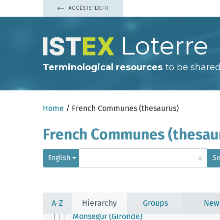
Madirac
ACCÈS ISTEX.FR
Maransin
Marcenais
Marcheprime
Loterre
Margaux-Cantenac
Margueron
Marimbault
Marions
Terminological resources
to be shared
Marsas (Gironde)
Martignas-sur-Jalle
Martillac
Martres
Home
/ French Communes (thesaurus)
Masseilles
Massugas
Mauriac (Gironde)
French Communes (thesau
Mazères (Gironde)
Mazion
Mérignac (Gironde)
×
English
Se
Mérignas
Mesterrieux
Mios
Mombrier
Mongauzy
A-Z
Hierarchy
Groups
New
Monprimblanc
Monségur (Gironde)