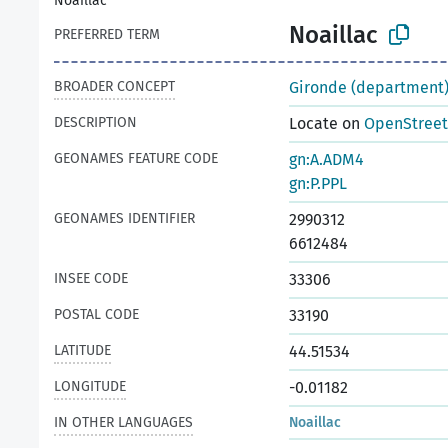
Noaillac
Noaillac
PREFERRED TERM
BROADER CONCEPT
Gironde (department
DESCRIPTION
Locate on
OpenStree
GEONAMES FEATURE CODE
gn:A.ADM4
gn:P.PPL
GEONAMES IDENTIFIER
2990312
6612484
INSEE CODE
33306
POSTAL CODE
33190
LATITUDE
44.51534
LONGITUDE
-0.01182
IN OTHER LANGUAGES
Noaillac