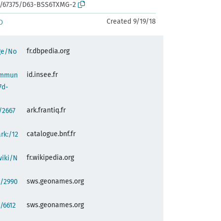
rk:/67375/D63-BSS6TXMG-2
Created 9/19/18
D
fr.dbpedia.org
age/No
id.insee.fr
commun
7d-
ark.frantiq.fr
:/2667
catalogue.bnf.fr
ark:/12
fr.wikipedia.org
wiki/N
sws.geonames.org
g/2990
sws.geonames.org
/6612