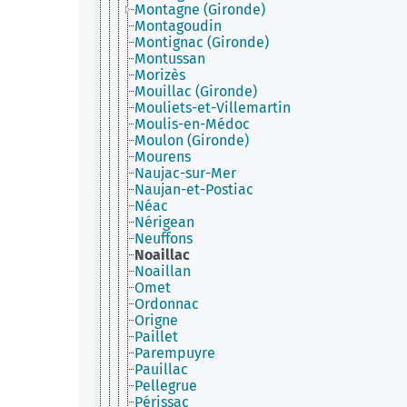
Montagne (Gironde)
Montagoudin
Montignac (Gironde)
Montussan
Morizès
Mouillac (Gironde)
Mouliets-et-Villemartin
Moulis-en-Médoc
Moulon (Gironde)
Mourens
Naujac-sur-Mer
Naujan-et-Postiac
Néac
Nérigean
Neuffons
Noaillac
Noaillan
Omet
Ordonnac
Origne
Paillet
Parempuyre
Pauillac
Pellegrue
Périssac