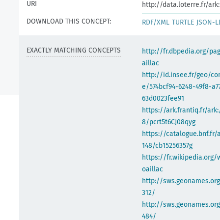
URI
http://data.loterre.fr/a
DOWNLOAD THIS CONCEPT:
RDF/XML
TURTLE
JSON-L
EXACTLY MATCHING CONCEPTS
http://fr.dbpedia.org/p
aillac
http://id.insee.fr/geo/
e/574bcf94-6248-49f8-a7
63d0023fee91
https://ark.frantiq.fr/ark
8/pcrt5t6CJ08qyg
https://catalogue.bnf.fr/
148/cb15256357g
https://fr.wikipedia.org/
oaillac
http://sws.geonames.or
312/
http://sws.geonames.org
484/