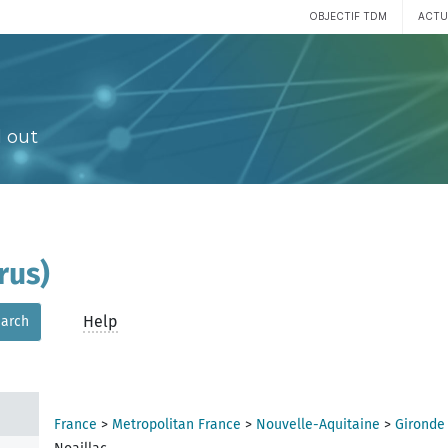
OBJECTIF TDM
ACTU
 out
rus)
Help
arch
France
>
Metropolitan France
>
Nouvelle-Aquitaine
>
Gironde