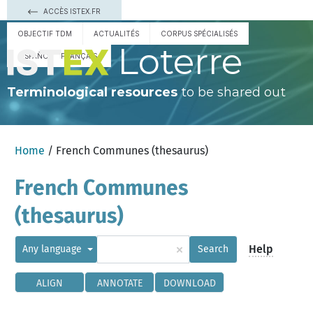
ACCÈS ISTEX.FR
OBJECTIF TDM
ACTUALITÉS
CORPUS SPÉCIALISÉS
Loterre
ESPAÑOL
FRANÇAIS
Terminological resources
to be shared out
Home
/ French Communes (thesaurus)
French Communes
(thesaurus)
×
Help
Any language
Search
ALIGN
ANNOTATE
DOWNLOAD