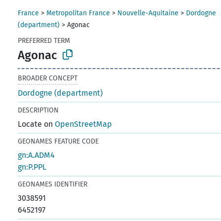
France
>
Metropolitan France
>
Nouvelle-Aquitaine
>
Dordogne
(department)
>
Agonac
PREFERRED TERM
Agonac
BROADER CONCEPT
Dordogne (department)
DESCRIPTION
Locate on
OpenStreetMap
GEONAMES FEATURE CODE
gn:A.ADM4
gn:P.PPL
GEONAMES IDENTIFIER
3038591
6452197