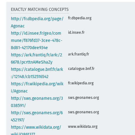
EXACTLY MATCHING CONCEPTS
fr.dbpedia.org
http://fr.dbpedia.org/page/
Agonac
id.insee.fr
http://id.insee.fr/geo/com
mune/f876fd37-3cee-478c-
8d81-42170dee934e
ark.frantiq.fr
https://ark.frantiq.fr/ark:/2
6678/pcrttnAMeShaZy
catalogue.bnf.fr
https://catalogue.bnf.fr/ark
:/12148/cb152516542
fr.wikipedia.org
https://fr.wikipedia.org/wik
i/Agonac
sws.geonames.org
http://sws.geonames.org/3
038591/
sws.geonames.org
http://sws.geonames.org/6
452197/
www.wikidata.org
https://www.wikidata.org/
wiki/Q861377