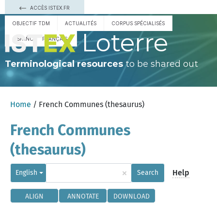
ACCÈS ISTEX.FR
OBJECTIF TDM
ACTUALITÉS
CORPUS SPÉCIALISÉS
Loterre
ESPAÑOL
FRANÇAIS
Terminological resources
to be shared out
Home
/ French Communes (thesaurus)
French Communes
(thesaurus)
×
Help
English
Search
ALIGN
ANNOTATE
DOWNLOAD