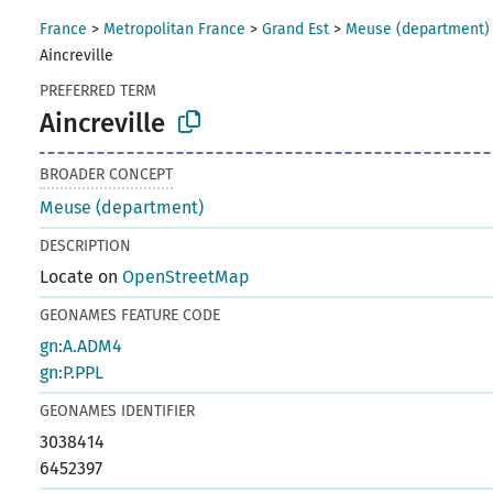
France
>
Metropolitan France
>
Grand Est
>
Meuse (department)
Aincreville
PREFERRED TERM
Aincreville
BROADER CONCEPT
Meuse (department)
DESCRIPTION
Locate on
OpenStreetMap
GEONAMES FEATURE CODE
gn:A.ADM4
gn:P.PPL
GEONAMES IDENTIFIER
3038414
6452397