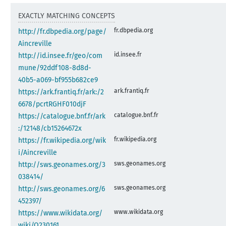
EXACTLY MATCHING CONCEPTS
fr.dbpedia.org
http://fr.dbpedia.org/page/
Aincreville
id.insee.fr
http://id.insee.fr/geo/com
mune/92ddf108-8d8d-
40b5-a069-bf955b682ce9
ark.frantiq.fr
https://ark.frantiq.fr/ark:/2
6678/pcrtRGHF010djF
catalogue.bnf.fr
https://catalogue.bnf.fr/ark
:/12148/cb15264672x
fr.wikipedia.org
https://fr.wikipedia.org/wik
i/Aincreville
sws.geonames.org
http://sws.geonames.org/3
038414/
sws.geonames.org
http://sws.geonames.org/6
452397/
www.wikidata.org
https://www.wikidata.org/
wiki/Q230161