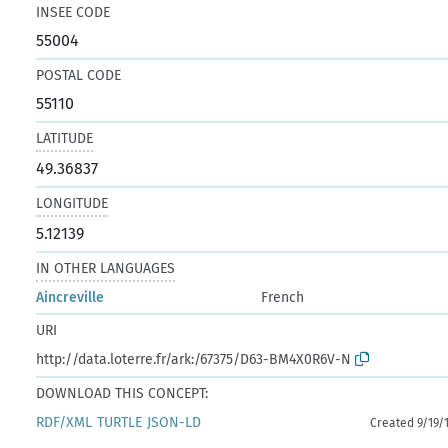
INSEE CODE
55004
POSTAL CODE
55110
LATITUDE
49.36837
LONGITUDE
5.12139
IN OTHER LANGUAGES
Aincreville
French
URI
http://data.loterre.fr/ark:/67375/D63-BM4X0R6V-N
DOWNLOAD THIS CONCEPT:
RDF/XML
TURTLE
JSON-LD
Created 9/19/