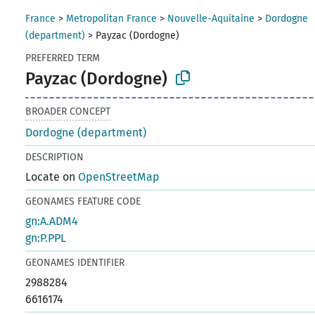
France
>
Metropolitan France
>
Nouvelle-Aquitaine
>
Dordogne
(department)
>
Payzac (Dordogne)
PREFERRED TERM
Payzac (Dordogne)
BROADER CONCEPT
Dordogne (department)
DESCRIPTION
Locate on
OpenStreetMap
GEONAMES FEATURE CODE
gn:A.ADM4
gn:P.PPL
GEONAMES IDENTIFIER
2988284
6616174