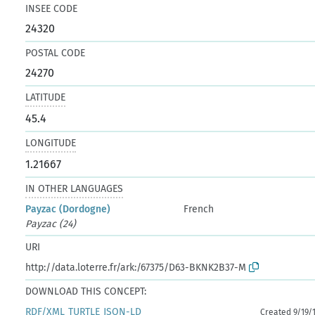
INSEE CODE
24320
POSTAL CODE
24270
LATITUDE
45.4
LONGITUDE
1.21667
IN OTHER LANGUAGES
Payzac (Dordogne)
French
Payzac (24)
URI
http://data.loterre.fr/ark:/67375/D63-BKNK2B37-M
DOWNLOAD THIS CONCEPT:
RDF/XML
TURTLE
JSON-LD
Created 9/19/