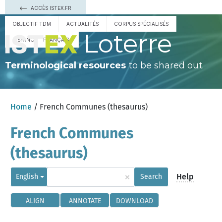
ACCÈS ISTEX.FR
OBJECTIF TDM
ACTUALITÉS
CORPUS SPÉCIALISÉS
Loterre
ESPAÑOL
FRANÇAIS
Terminological resources
to be shared out
Home
/ French Communes (thesaurus)
French Communes
(thesaurus)
×
Help
English
Search
ALIGN
ANNOTATE
DOWNLOAD