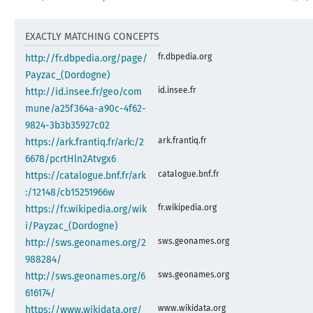
EXACTLY MATCHING CONCEPTS
fr.dbpedia.org
http://fr.dbpedia.org/page/
Payzac_(Dordogne)
id.insee.fr
http://id.insee.fr/geo/com
mune/a25f364a-a90c-4f62-
9824-3b3b35927c02
ark.frantiq.fr
https://ark.frantiq.fr/ark:/2
6678/pcrtHln2Atvgx6
catalogue.bnf.fr
https://catalogue.bnf.fr/ark
:/12148/cb15251966w
fr.wikipedia.org
https://fr.wikipedia.org/wik
i/Payzac_(Dordogne)
sws.geonames.org
http://sws.geonames.org/2
988284/
sws.geonames.org
http://sws.geonames.org/6
616174/
www.wikidata.org
https://www.wikidata.org/