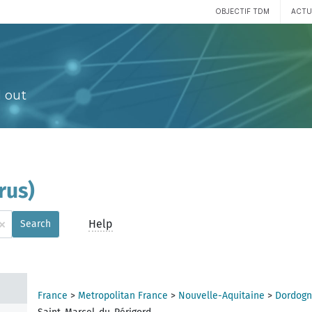
OBJECTIF TDM
ACTU
 out
rus)
×
Help
Search
France
>
Metropolitan France
>
Nouvelle-Aquitaine
>
Dordogn