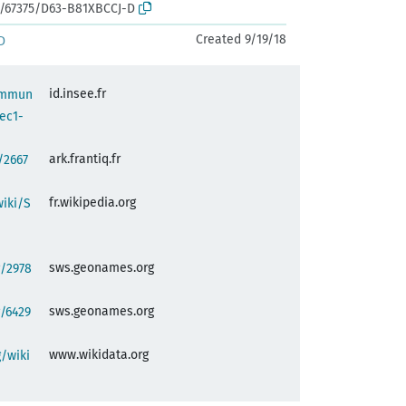
rk:/67375/D63-B81XBCCJ-D
Created 9/19/18
D
id.insee.fr
commun
ec1-
ark.frantiq.fr
:/2667
fr.wikipedia.org
wiki/S
sws.geonames.org
g/2978
sws.geonames.org
/6429
www.wikidata.org
/wiki