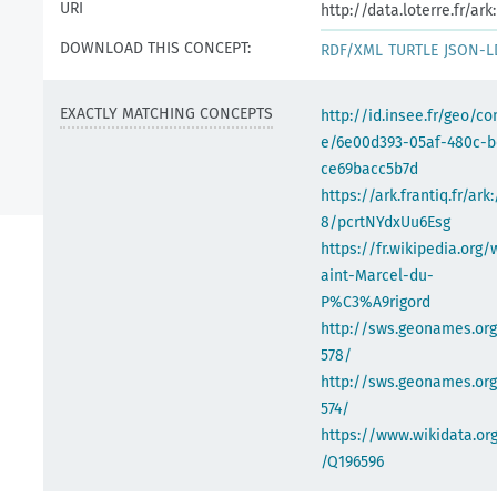
URI
http://data.loterre.fr/a
DOWNLOAD THIS CONCEPT:
RDF/XML
TURTLE
JSON-L
EXACTLY MATCHING CONCEPTS
http://id.insee.fr/geo/
e/6e00d393-05af-480c-b
ce69bacc5b7d
https://ark.frantiq.fr/ark
8/pcrtNYdxUu6Esg
https://fr.wikipedia.org/
aint-Marcel-du-
P%C3%A9rigord
http://sws.geonames.or
578/
http://sws.geonames.org
574/
https://www.wikidata.org
/Q196596