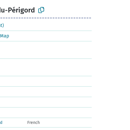
du-Périgord
t)
tMap
rd
French