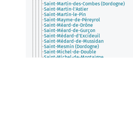
Saint-Martin-des-Combes (Dordogne)
Saint-Martin-l'Astier
Saint-Martin-le-Pin
Saint-Mayme-de-Péreyrol
Saint-Méard-de-Drône
Saint-Méard-de-Gurçon
Saint-Médard-d'Excideuil
Saint-Médard-de-Mussidan
Saint-Mesmin (Dordogne)
Saint-Michel-de-Double
Saint-Michel-de-Montaigne
Saint-Michel-de-Villadeix
Saint-Nexans
Saint-Pancrace (Dordogne)
Saint-Pantaly-d'Excideuil
Saint-Pardoux-de-Drône
Saint-Pardoux-et-Vielvic
Saint-Pardoux-la-Rivière
Saint-Paul-de-Serre
Saint-Paul-la-Roche
Saint-Paul-Lizonne
Saint-Perdoux (Dordogne)
Saint-Pierre-d'Eyraud
Saint-Pierre-de-Chignac
Saint-Pierre-de-Côle