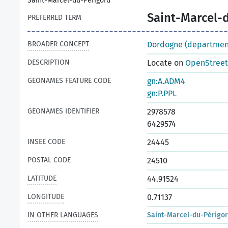
Saint-Marcel-du-Périgord
Saint-Marcel-
PREFERRED TERM
BROADER CONCEPT
Dordogne (departmen
DESCRIPTION
Locate on
OpenStree
GEONAMES FEATURE CODE
gn:A.ADM4
gn:P.PPL
GEONAMES IDENTIFIER
2978578
6429574
INSEE CODE
24445
POSTAL CODE
24510
LATITUDE
44.91524
LONGITUDE
0.71137
IN OTHER LANGUAGES
Saint-Marcel-du-Périgo