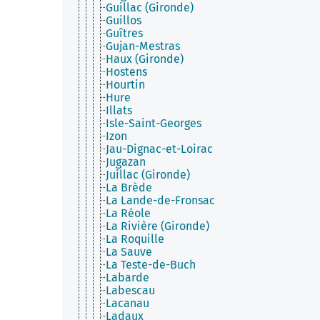
Guillac (Gironde)
Guillos
Guîtres
Gujan-Mestras
Haux (Gironde)
Hostens
Hourtin
Hure
Illats
Isle-Saint-Georges
Izon
Jau-Dignac-et-Loirac
Jugazan
Juillac (Gironde)
La Brède
La Lande-de-Fronsac
La Réole
La Rivière (Gironde)
La Roquille
La Sauve
La Teste-de-Buch
Labarde
Labescau
Lacanau
Ladaux