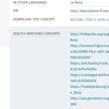
IN OTHER LANGUAGES
Le Barp
URI
http://data.loterre.fr/a
DOWNLOAD THIS CONCEPT:
RDF/XML
TURTLE
JSON-L
EXACTLY MATCHING CONCEPTS
http://fr.dbpedia.org/pa
Barp
http://id.insee.fr/geo/
e/6221d990-f9ce-4df2-a6
9d2a1b345107
https://ark.frantiq.fr/ark
8/pcrtnPu74ljP8o
https://catalogue.bnf.fr/
148/cb152560836
https://fr.wikipedia.org/
e_Barp
http://sws.geonames.or
360/