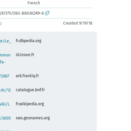
French
rk:/67375/D63-B803K2R9-8
Created 9/19/18
D
fr.dbpedia.org
ge/Le_
id.insee.fr
commun
fa-
ark.frantiq.fr
:/2667
catalogue.bnf.fr
ark:/12
fr.wikipedia.org
wiki/L
sws.geonames.org
g/3005