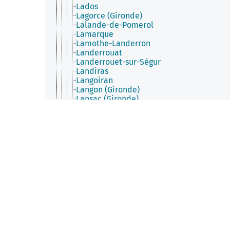
Lados
Lagorce (Gironde)
Lalande-de-Pomerol
Lamarque
Lamothe-Landerron
Landerrouat
Landerrouet-sur-Ségur
Landiras
Langoiran
Langon (Gironde)
Lansac (Gironde)
Lanton
Lapouyade
Laroque (Gironde)
Lartigue (Gironde)
Laruscade
Latresne
Lavazan
Le Barp
Le Bouscat
Le Fieu
Le Haillan
Le Nizan
Le Pian-Médoc
Le Pian-sur-Garonne