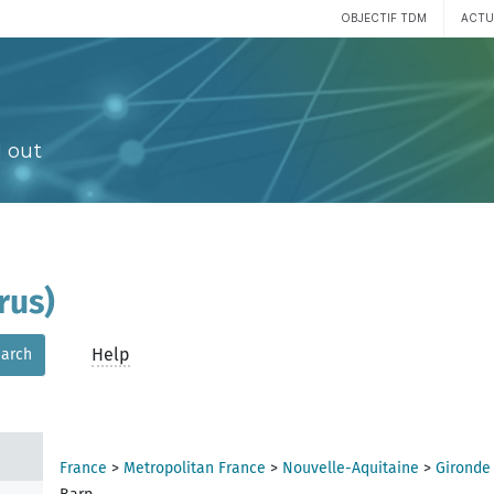
OBJECTIF TDM
ACTU
 out
rus)
Help
arch
France
>
Metropolitan France
>
Nouvelle-Aquitaine
>
Gironde