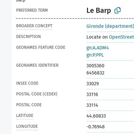
Barp
Le Barp
PREFERRED TERM
BROADER CONCEPT
Gironde (department
DESCRIPTION
Locate on
OpenStree
GEONAMES FEATURE CODE
gn:A.ADM4
gn:P.PPL
GEONAMES IDENTIFIER
3005360
6456832
INSEE CODE
33029
POSTAL CODE (CEDEX)
33116
POSTAL CODE
33114
LATITUDE
44.60833
LONGITUDE
-0.76948