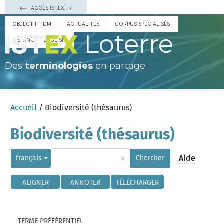
ACCÈS ISTEX.FR
OBJECTIF TDM
ACTUALITÉS
CORPUS SPÉCIALISÉS
Loterre
ESPAÑOL
ENGLISH
Des
terminologies
en partage
Accueil
/ Biodiversité (thésaurus)
Biodiversité (thésaurus)
×
Aide
français
Chercher
ALIGNER
ANNOTER
TÉLÉCHARGER
TERME PRÉFÉRENTIEL