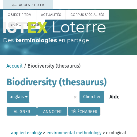
ACCÈS ISTEX.FR
OBJECTIF TDM
ACTUALITÉS
CORPUS SPÉCIALISÉS
Loterre
ESPAÑOL
ENGLISH
Des
terminologies
en partage
Accueil
/ Biodiversity (thesaurus)
Biodiversity (thesaurus)
×
Aide
anglais
Chercher
ALIGNER
ANNOTER
TÉLÉCHARGER
applied ecology
>
environmental methodology
>
ecological