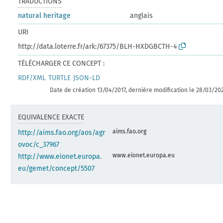
TRADUCTIONS
natural heritage
anglais
URI
http://data.loterre.fr/ark:/67375/BLH-HXDGBCTH-4
TÉLÉCHARGER CE CONCEPT :
RDF/XML
TURTLE
JSON-LD
Date de création 13/04/2017, dernière modification le 28/03/20
EQUIVALENCE EXACTE
aims.fao.org
http://aims.fao.org/aos/agr
ovoc/c_37967
www.eionet.europa.eu
http://www.eionet.europa.
eu/gemet/concept/5507