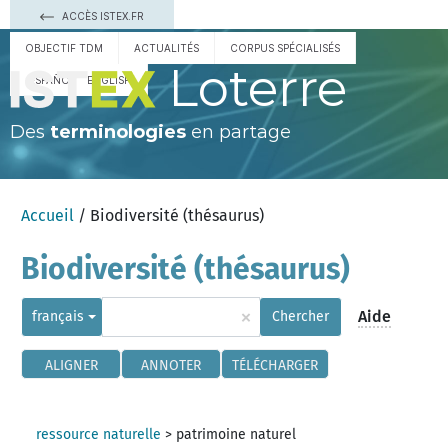
ACCÈS ISTEX.FR
OBJECTIF TDM
ACTUALITÉS
CORPUS SPÉCIALISÉS
Loterre
ESPAÑOL
ENGLISH
Des
terminologies
en partage
Accueil
/ Biodiversité (thésaurus)
Biodiversité (thésaurus)
×
Aide
français
Chercher
ALIGNER
ANNOTER
TÉLÉCHARGER
ressource naturelle
>
patrimoine naturel