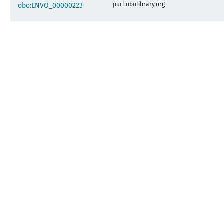
purl.obolibrary.org
obo:ENVO_00000223