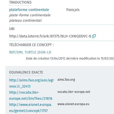
TRADUCTIONS
plateforme continentale
français
plate-forme continentale
plateau continental
URI
http://data.loterre.fr/ark:/67375/BLH-CXWQDDVC-8
TÉLÉCHARGER CE CONCEPT :
RDF/XML
TURTLE
JSON-LD
Date de création 13/04/2017, dernière modification le 15/03/20
EQUIVALENCE EXACTE
aims.fao.org
http://aims.fao.org/aos/agr
ovoc/c_32413
vocabs.lter-europe.net
http://vocabs.lter-
europe.net/EnvThes/21816
www.eionet.europa.eu
http://www.eionet.europa.
eu/gemet/concept/1757