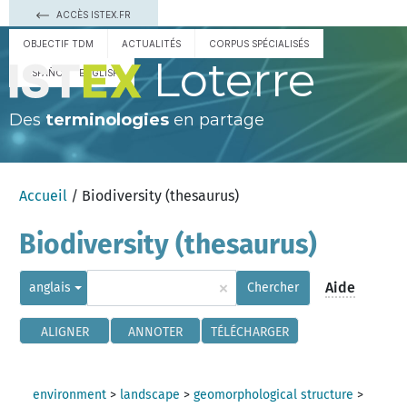
ACCÈS ISTEX.FR
OBJECTIF TDM
ACTUALITÉS
CORPUS SPÉCIALISÉS
Loterre
ESPAÑOL
ENGLISH
Des
terminologies
en partage
Accueil
/ Biodiversity (thesaurus)
Biodiversity (thesaurus)
×
Aide
anglais
Chercher
ALIGNER
ANNOTER
TÉLÉCHARGER
environment
>
landscape
>
geomorphological structure
>