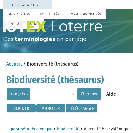
ACCÈS ISTEX.FR
OBJECTIF TDM
ACTUALITÉS
CORPUS SPÉCIALISÉS
Loterre
ESPAÑOL
ENGLISH
Des
terminologies
en partage
Accueil
/ Biodiversité (thésaurus)
Biodiversité (thésaurus)
×
Aide
français
Chercher
ALIGNER
ANNOTER
TÉLÉCHARGER
paramètre écologique
>
biodiversité
>
diversité écosystémique