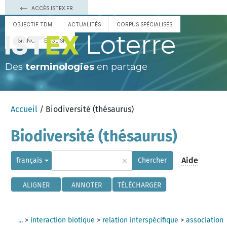
ACCÈS ISTEX.FR
OBJECTIF TDM
ACTUALITÉS
CORPUS SPÉCIALISÉS
Loterre
ESPAÑOL
ENGLISH
Des
terminologies
en partage
Accueil
/ Biodiversité (thésaurus)
Biodiversité (thésaurus)
×
Aide
français
Chercher
ALIGNER
ANNOTER
TÉLÉCHARGER
...
>
interaction biotique
>
relation interspécifique
>
association