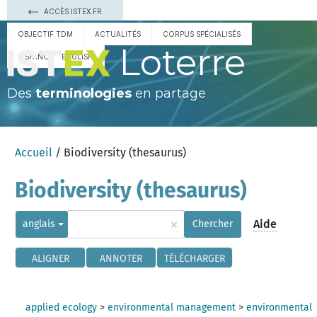
ACCÈS ISTEX.FR
OBJECTIF TDM
ACTUALITÉS
CORPUS SPÉCIALISÉS
Loterre
ESPAÑOL
ENGLISH
Des
terminologies
en partage
Accueil
/ Biodiversity (thesaurus)
Biodiversity (thesaurus)
×
Aide
anglais
Chercher
ALIGNER
ANNOTER
TÉLÉCHARGER
applied ecology
>
environmental management
>
environmental