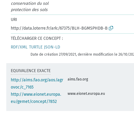
conservation du sol
protection des sols
URI
http://data.loterre.fr/ark:/67375/BLH-BGMSPHDB-B
TÉLÉCHARGER CE CONCEPT :
RDF/XML
TURTLE
JSON-LD
Date de création 27/09/2021, dernière modification le 26/10/20
EQUIVALENCE EXACTE
aims.fao.org
http://aims.fao.org/aos/agr
ovoc/c_7165
www.eionet.europa.eu
http://www.eionet.europa.
eu/gemet/concept/7852