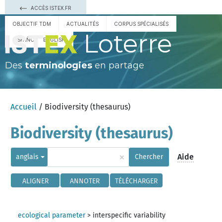
ACCÈS ISTEX.FR
OBJECTIF TDM
ACTUALITÉS
CORPUS SPÉCIALISÉS
Loterre
ESPAÑOL
ENGLISH
Des
terminologies
en partage
Accueil
/ Biodiversity (thesaurus)
Biodiversity (thesaurus)
×
Aide
anglais
Chercher
ALIGNER
ANNOTER
TÉLÉCHARGER
ecological parameter
>
interspecific variability